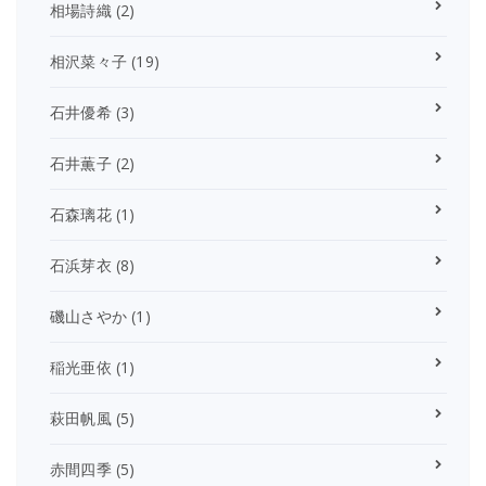
相場詩織
(2)
相沢菜々子
(19)
石井優希
(3)
石井薫子
(2)
石森璃花
(1)
石浜芽衣
(8)
磯山さやか
(1)
稲光亜依
(1)
萩田帆風
(5)
赤間四季
(5)