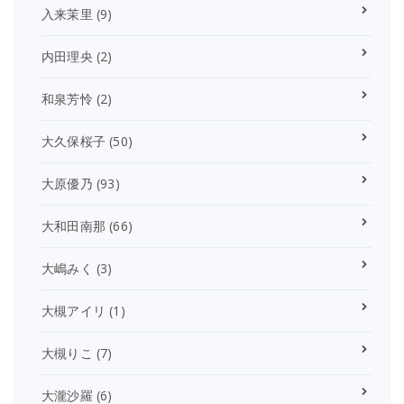
入来茉里
(9)
内田理央
(2)
和泉芳怜
(2)
大久保桜子
(50)
大原優乃
(93)
大和田南那
(66)
大嶋みく
(3)
大槻アイリ
(1)
大槻りこ
(7)
大瀧沙羅
(6)