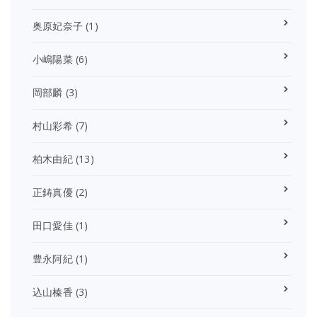
奥原妃奈子
(1)
小嶋陽菜
(6)
岡部麟
(3)
村山彩希
(7)
柏木由紀
(13)
正鋳真優
(2)
田口愛佳
(1)
豊永阿紀
(1)
込山榛香
(3)