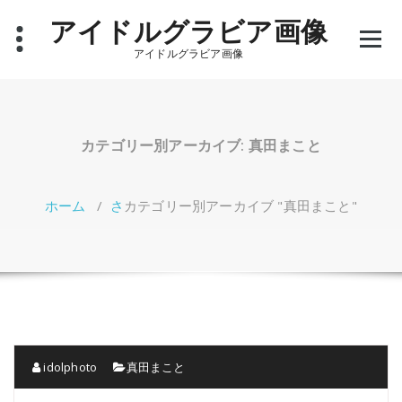
コ
アイドルグラビア画像
ン
テ
アイドルグラビア画像
ン
ツ
へ
ス
キ
カテゴリー別アーカイブ: 真田まこと
ッ
プ
ホーム
/
さ
カテゴリー別アーカイブ "真田まこと"
idolphoto
真田まこと