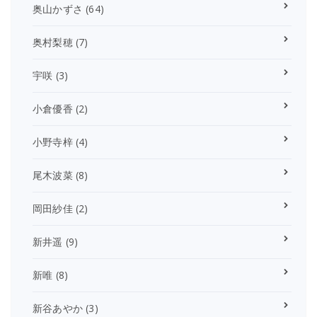
奥山かずさ
(64)
奥村梨穂
(7)
宇咲
(3)
小倉優香
(2)
小野寺梓
(4)
尾木波菜
(8)
岡田紗佳
(2)
新井遥
(9)
新唯
(8)
新谷あやか
(3)