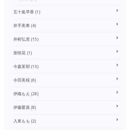
五十嵐早香
(1)
井手美希
(4)
井桁弘恵
(15)
亜咲花
(1)
今森茉耶
(13)
今田美桜
(6)
伊織もえ
(28)
伊藤愛真
(8)
入來もも
(2)