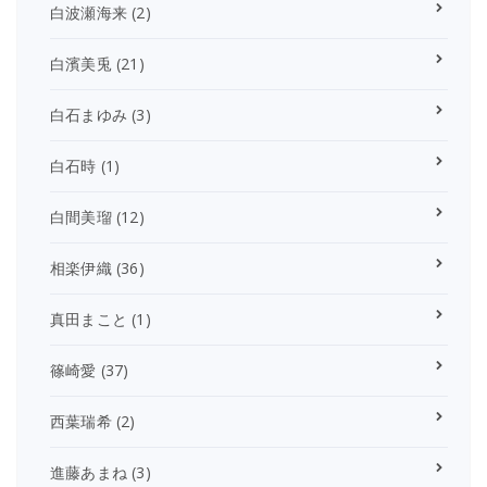
白波瀬海来
(2)
白濱美兎
(21)
白石まゆみ
(3)
白石時
(1)
白間美瑠
(12)
相楽伊織
(36)
真田まこと
(1)
篠崎愛
(37)
西葉瑞希
(2)
進藤あまね
(3)