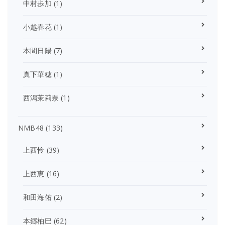
中村歩加
(1)
小越春花
(1)
本間日陽
(7)
真下華穂
(1)
西潟茉莉奈
(1)
NMB48
(133)
上西怜
(39)
上西恵
(16)
和田海佑
(2)
本郷柚巴
(62)