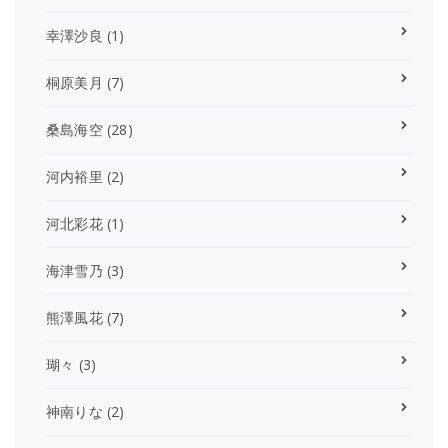
幸澤沙良
(1)
桐原美月
(7)
桑島海空
(28)
河内裕里
(2)
河北彩花
(1)
海津雪乃
(3)
熊澤風花
(7)
瑚々
(3)
神南りな
(2)