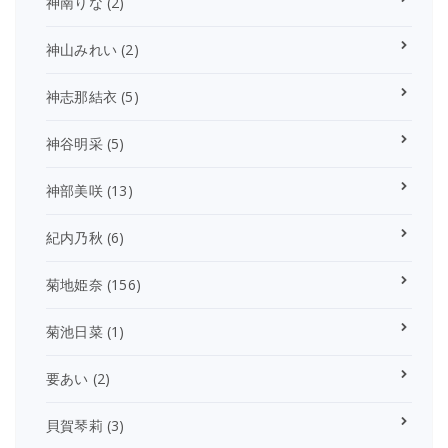
神南りな
(2)
神山みれい
(2)
神志那結衣
(5)
神谷明采
(5)
神部美咲
(13)
紀内乃秋
(6)
菊地姫奈
(156)
菊池日菜
(1)
要あい
(2)
貝賀琴莉
(3)