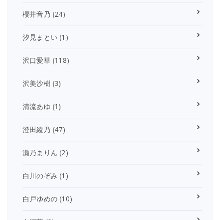
櫻井音乃
(24)
汐見まとい
(1)
沢口愛華
(118)
沢美沙樹
(3)
清流あゆ
(1)
澄田綾乃
(47)
瀬乃まりん
(2)
白川のぞみ
(1)
白戸ゆめの
(10)