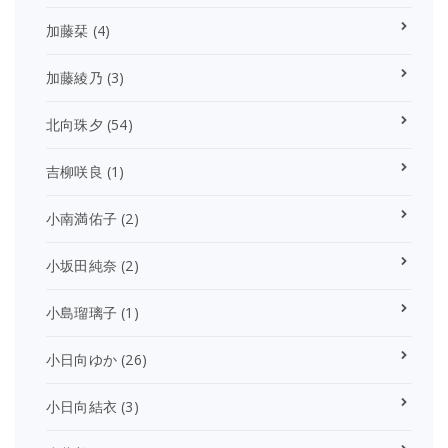
加藤栞
(4)
加藤綾乃
(3)
北向珠夕
(54)
吉柳咲良
(1)
小南満佑子
(2)
小坂田純奈
(2)
小島瑠璃子
(1)
小日向ゆか
(26)
小日向結衣
(3)