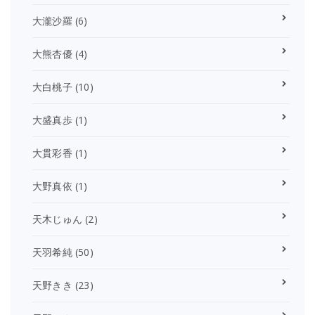
大瀧沙羅
(6)
大熊杏優
(4)
大白桃子
(10)
大盛真歩
(1)
大貫彩香
(1)
大野真依
(1)
天木じゅん
(2)
天羽希純
(50)
天野きき
(23)