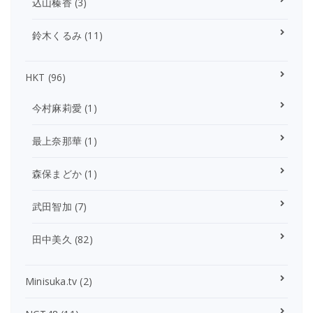
込山榛香
(3)
鈴木くるみ
(11)
HKT
(96)
今村麻莉愛
(1)
最上奈那華
(1)
森保まどか
(1)
武田智加
(7)
田中美久
(82)
Minisuka.tv
(2)