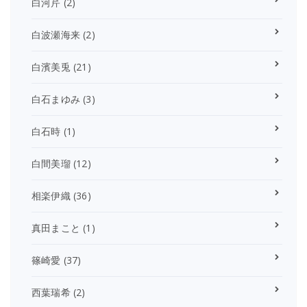
白河芹
(2)
白波瀬海来
(2)
白濱美兎
(21)
白石まゆみ
(3)
白石時
(1)
白間美瑠
(12)
相楽伊織
(36)
真田まこと
(1)
篠崎愛
(37)
西葉瑞希
(2)