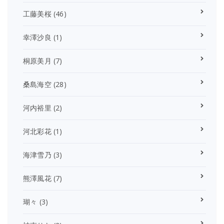
工藤美桜
(46)
幸澤沙良
(1)
桐原美月
(7)
桑島海空
(28)
河内裕里
(2)
河北彩花
(1)
海津雪乃
(3)
熊澤風花
(7)
瑚々
(3)