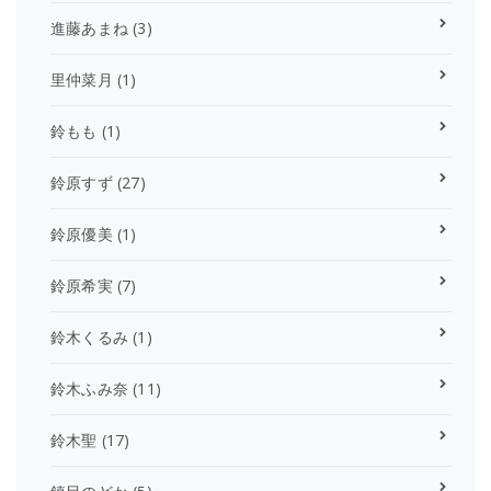
進藤あまね
(3)
里仲菜月
(1)
鈴もも
(1)
鈴原すず
(27)
鈴原優美
(1)
鈴原希実
(7)
鈴木くるみ
(1)
鈴木ふみ奈
(11)
鈴木聖
(17)