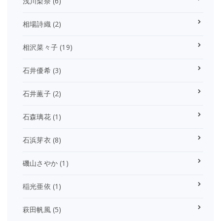
浅川梨奈
(6)
相場詩織
(2)
相沢菜々子
(19)
石井優希
(3)
石井薫子
(2)
石森璃花
(1)
石浜芽衣
(8)
磯山さやか
(1)
稲光亜依
(1)
萩田帆風
(5)