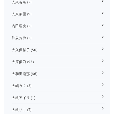
入來もも
(2)
入来茉里
(9)
内田理央
(2)
和泉芳怜
(2)
大久保桜子
(50)
大原優乃
(93)
大和田南那
(66)
大嶋みく
(3)
大槻アイリ
(1)
大槻りこ
(7)