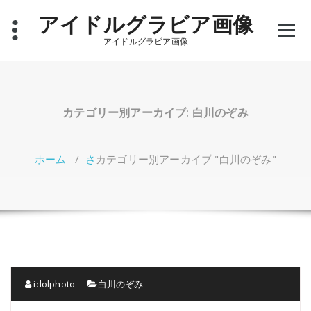
コ
アイドルグラビア画像
ン
テ
アイドルグラビア画像
ン
ツ
へ
ス
キ
カテゴリー別アーカイブ: 白川のぞみ
ッ
プ
ホーム
/
さ
カテゴリー別アーカイブ "白川のぞみ"
idolphoto
白川のぞみ