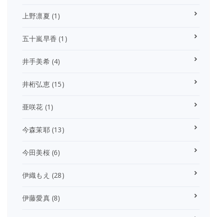
上野凛夏
(1)
五十嵐早香
(1)
井手美希
(4)
井桁弘恵
(15)
亜咲花
(1)
今森茉耶
(13)
今田美桜
(6)
伊織もえ
(28)
伊藤愛真
(8)