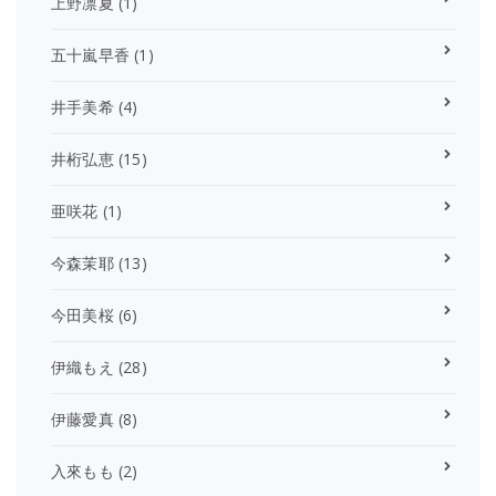
上野凛夏
(1)
五十嵐早香
(1)
井手美希
(4)
井桁弘恵
(15)
亜咲花
(1)
今森茉耶
(13)
今田美桜
(6)
伊織もえ
(28)
伊藤愛真
(8)
入來もも
(2)