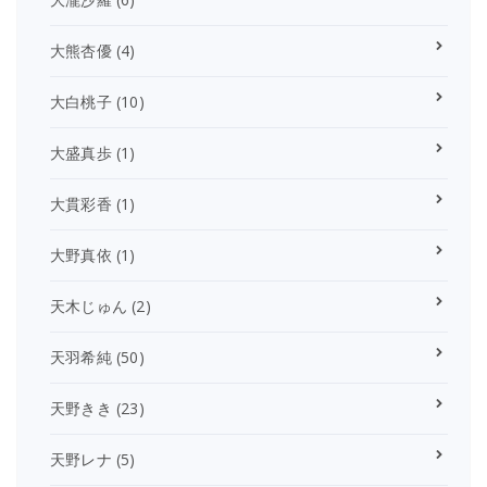
大熊杏優
(4)
大白桃子
(10)
大盛真歩
(1)
大貫彩香
(1)
大野真依
(1)
天木じゅん
(2)
天羽希純
(50)
天野きき
(23)
天野レナ
(5)