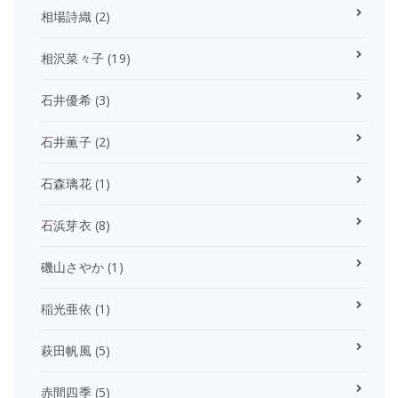
相場詩織
(2)
相沢菜々子
(19)
石井優希
(3)
石井薫子
(2)
石森璃花
(1)
石浜芽衣
(8)
磯山さやか
(1)
稲光亜依
(1)
萩田帆風
(5)
赤間四季
(5)