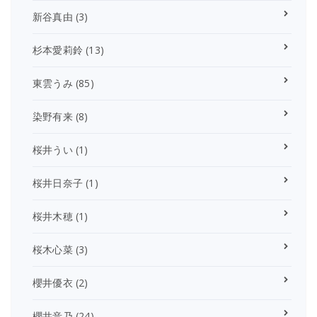
新谷真由
(3)
杉本愛莉鈴
(13)
東雲うみ
(85)
染野有来
(8)
桜井うい
(1)
桜井日奈子
(1)
桜井木穂
(1)
桜木心菜
(3)
櫻井優衣
(2)
櫻井音乃
(24)