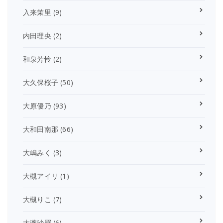
入来茉里
(9)
内田理央
(2)
和泉芳怜
(2)
大久保桜子
(50)
大原優乃
(93)
大和田南那
(66)
大嶋みく
(3)
大槻アイリ
(1)
大槻りこ
(7)
大瀧沙羅
(6)