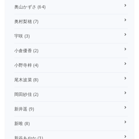
奥山かずさ
(64)
奥村梨穂
(7)
宇咲
(3)
小倉優香
(2)
小野寺梓
(4)
尾木波菜
(8)
岡田紗佳
(2)
新井遥
(9)
新唯
(8)
新谷あやか
(3)