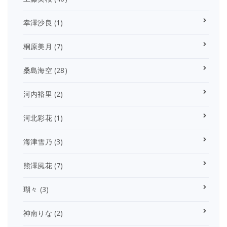
幸澤沙良
(1)
桐原美月
(7)
桑島海空
(28)
河内裕里
(2)
河北彩花
(1)
海津雪乃
(3)
熊澤風花
(7)
瑚々
(3)
神南りな
(2)