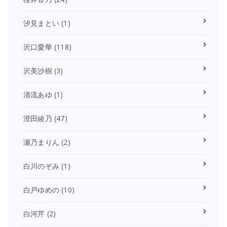
汐見まとい
(1)
沢口愛華
(118)
沢美沙樹
(3)
清流あゆ
(1)
澄田綾乃
(47)
瀬乃まりん
(2)
白川のぞみ
(1)
白戸ゆめの
(10)
白河芹
(2)