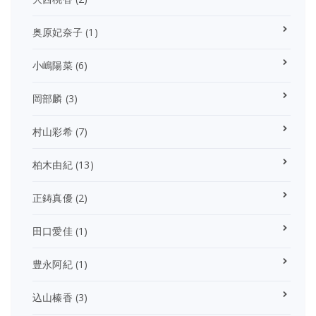
奥原妃奈子
(1)
小嶋陽菜
(6)
岡部麟
(3)
村山彩希
(7)
柏木由紀
(13)
正鋳真優
(2)
田口愛佳
(1)
豊永阿紀
(1)
込山榛香
(3)