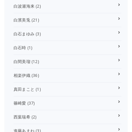
白波瀬海来
(2)
白濱美兎
(21)
白石まゆみ
(3)
白石時
(1)
白間美瑠
(12)
相楽伊織
(36)
真田まこと
(1)
篠崎愛
(37)
西葉瑞希
(2)
進藤あまね
(3)