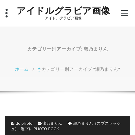
コ
アイドルグラビア画像
ン
テ
アイドルグラビア画像
ン
ツ
へ
ス
キ
カテゴリー別アーカイブ: 瀬乃まりん
ッ
プ
ホーム
/
さ
カテゴリー別アーカイブ "瀬乃まりん"
idolphoto
瀬乃まりん
瀬乃まりん（スプスラッシ
ュ）
,
週プレ PHOTO BOOK