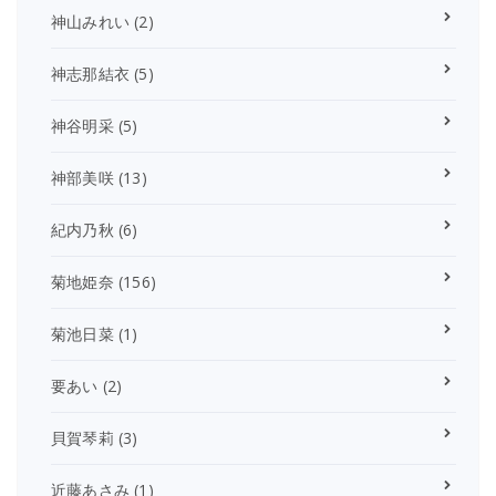
神山みれい
(2)
神志那結衣
(5)
神谷明采
(5)
神部美咲
(13)
紀内乃秋
(6)
菊地姫奈
(156)
菊池日菜
(1)
要あい
(2)
貝賀琴莉
(3)
近藤あさみ
(1)