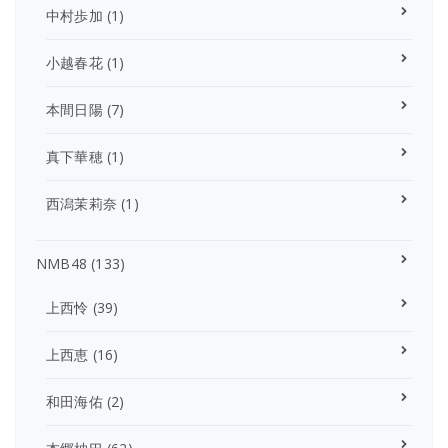
中村歩加
(1)
小越春花
(1)
本間日陽
(7)
真下華穂
(1)
西潟茉莉奈
(1)
NMB48
(133)
上西怜
(39)
上西恵
(16)
和田海佑
(2)