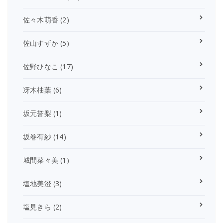
佐々木萌香
(2)
佐山すずか
(5)
佐野ひなこ
(17)
冴木柚葉
(6)
坂元誉梨
(1)
坂巻有紗
(14)
城間菜々美
(1)
塩地美澄
(3)
塩見きら
(2)