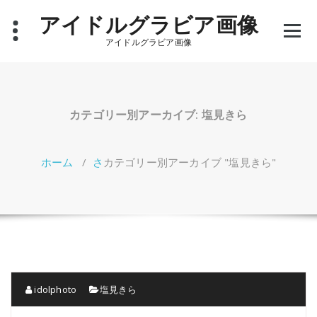
コ
アイドルグラビア画像
ン
テ
アイドルグラビア画像
ン
ツ
へ
ス
キ
カテゴリー別アーカイブ: 塩見きら
ッ
プ
ホーム
/
さ
カテゴリー別アーカイブ "塩見きら"
idolphoto
塩見きら