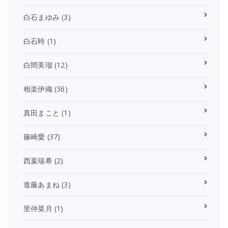
白石まゆみ
(3)
白石時
(1)
白間美瑠
(12)
相楽伊織
(36)
真田まこと
(1)
篠崎愛
(37)
西葉瑞希
(2)
進藤あまね
(3)
里仲菜月
(1)