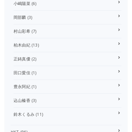
小嶋陽菜
(6)
岡部麟
(3)
村山彩希
(7)
柏木由紀
(13)
正鋳真優
(2)
田口愛佳
(1)
豊永阿紀
(1)
込山榛香
(3)
鈴木くるみ
(11)
HKT
(96)