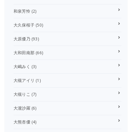
和泉芳怜
(2)
大久保桜子
(50)
大原優乃
(93)
大和田南那
(66)
大嶋みく
(3)
大槻アイリ
(1)
大槻りこ
(7)
大瀧沙羅
(6)
大熊杏優
(4)