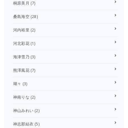
桐原美月
(7)
桑島海空
(28)
河内裕里
(2)
河北彩花
(1)
海津雪乃
(3)
熊澤風花
(7)
瑚々
(3)
神南りな
(2)
神山みれい
(2)
神志那結衣
(5)