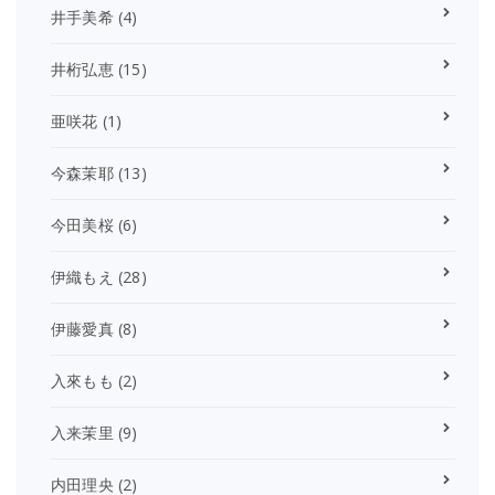
井手美希
(4)
井桁弘恵
(15)
亜咲花
(1)
今森茉耶
(13)
今田美桜
(6)
伊織もえ
(28)
伊藤愛真
(8)
入來もも
(2)
入来茉里
(9)
内田理央
(2)