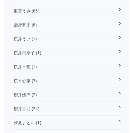
東雲うみ
(85)
染野有来
(8)
桜井うい
(1)
桜井日奈子
(1)
桜井木穂
(1)
桜木心菜
(3)
櫻井優衣
(2)
櫻井音乃
(24)
汐見まとい
(1)