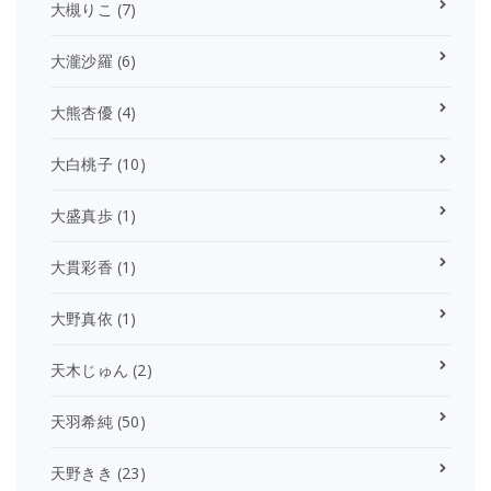
大槻りこ
(7)
大瀧沙羅
(6)
大熊杏優
(4)
大白桃子
(10)
大盛真歩
(1)
大貫彩香
(1)
大野真依
(1)
天木じゅん
(2)
天羽希純
(50)
天野きき
(23)