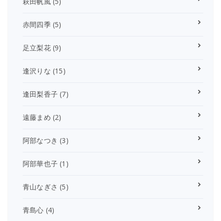
萩田帆風
(5)
赤間四季
(5)
足立梨花
(9)
逢沢りな
(15)
逢田梨香子
(7)
遠藤まめ
(2)
阿部なつき
(3)
阿部華也子
(1)
青山なぎさ
(5)
青島心
(4)