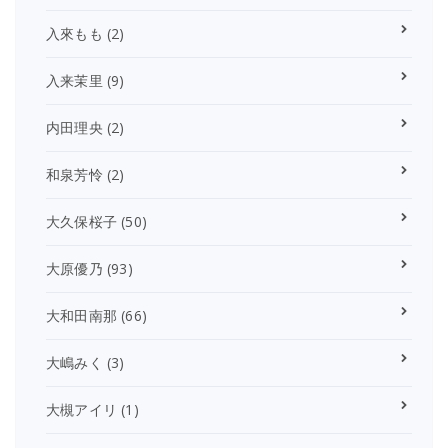
入來もも
(2)
入来茉里
(9)
内田理央
(2)
和泉芳怜
(2)
大久保桜子
(50)
大原優乃
(93)
大和田南那
(66)
大嶋みく
(3)
大槻アイリ
(1)