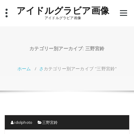
コ
アイドルグラビア画像
ン
テ
アイドルグラビア画像
ン
ツ
へ
ス
キ
カテゴリー別アーカイブ: 三野宮鈴
ッ
プ
ホーム
/
さ
カテゴリー別アーカイブ "三野宮鈴"
idolphoto
三野宮鈴