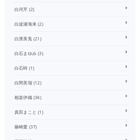
白河芹
(2)
白波瀬海来
(2)
白濱美兎
(21)
白石まゆみ
(3)
白石時
(1)
白間美瑠
(12)
相楽伊織
(36)
真田まこと
(1)
篠崎愛
(37)