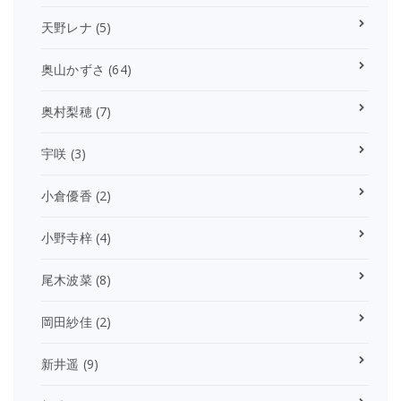
天野レナ
(5)
奥山かずさ
(64)
奥村梨穂
(7)
宇咲
(3)
小倉優香
(2)
小野寺梓
(4)
尾木波菜
(8)
岡田紗佳
(2)
新井遥
(9)