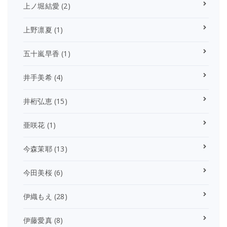
上ノ堀結愛
(2)
上野凛夏
(1)
五十嵐早香
(1)
井手美希
(4)
井桁弘恵
(15)
亜咲花
(1)
今森茉耶
(13)
今田美桜
(6)
伊織もえ
(28)
伊藤愛真
(8)