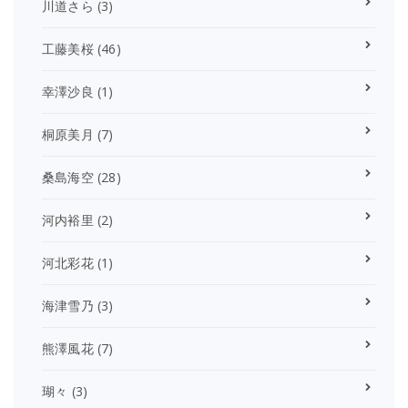
川道さら
(3)
工藤美桜
(46)
幸澤沙良
(1)
桐原美月
(7)
桑島海空
(28)
河内裕里
(2)
河北彩花
(1)
海津雪乃
(3)
熊澤風花
(7)
瑚々
(3)