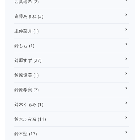
西葉瑞希
(2)
進藤あまね
(3)
里仲菜月
(1)
鈴もも
(1)
鈴原すず
(27)
鈴原優美
(1)
鈴原希実
(7)
鈴木くるみ
(1)
鈴木ふみ奈
(11)
鈴木聖
(17)