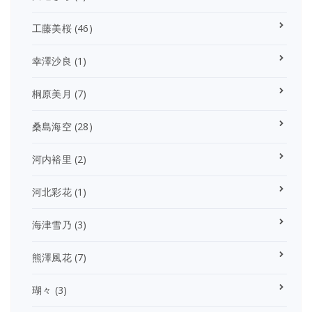
工藤美桜
(46)
幸澤沙良
(1)
桐原美月
(7)
桑島海空
(28)
河内裕里
(2)
河北彩花
(1)
海津雪乃
(3)
熊澤風花
(7)
瑚々
(3)