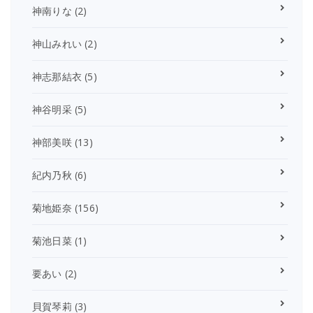
神南りな
(2)
神山みれい
(2)
神志那結衣
(5)
神谷明采
(5)
神部美咲
(13)
紀内乃秋
(6)
菊地姫奈
(156)
菊池日菜
(1)
要あい
(2)
貝賀琴莉
(3)