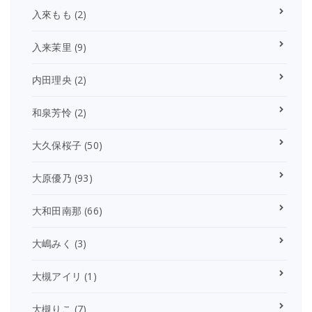
入來もも
(2)
入来茉里
(9)
内田理央
(2)
和泉芳怜
(2)
大久保桜子
(50)
大原優乃
(93)
大和田南那
(66)
大嶋みく
(3)
大槻アイリ
(1)
大槻りこ
(7)