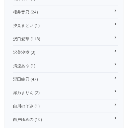
櫻井音乃
(24)
汐見まとい
(1)
沢口愛華
(118)
沢美沙樹
(3)
清流あゆ
(1)
澄田綾乃
(47)
瀬乃まりん
(2)
白川のぞみ
(1)
白戸ゆめの
(10)