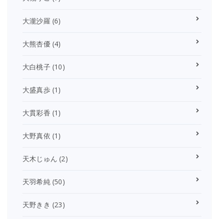
大瀧沙羅
(6)
大熊杏優
(4)
大白桃子
(10)
大盛真歩
(1)
大貫彩香
(1)
大野真依
(1)
天木じゅん
(2)
天羽希純
(50)
天野きき
(23)