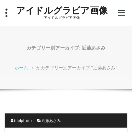
コ
アイドルグラビア画像
ン
テ
アイドルグラビア画像
ン
ツ
へ
ス
キ
カテゴリー別アーカイブ: 近藤あさみ
ッ
プ
ホーム
/
か
カテゴリー別アーカイブ "近藤あさみ"
idolphoto
近藤あさみ