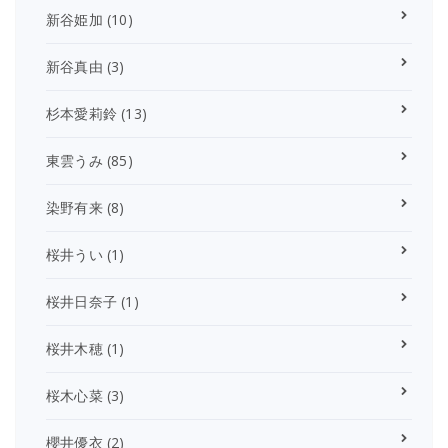
新谷姫加
(10)
新谷真由
(3)
杉本愛莉鈴
(13)
東雲うみ
(85)
染野有来
(8)
桜井うい
(1)
桜井日奈子
(1)
桜井木穂
(1)
桜木心菜
(3)
櫻井優衣
(2)