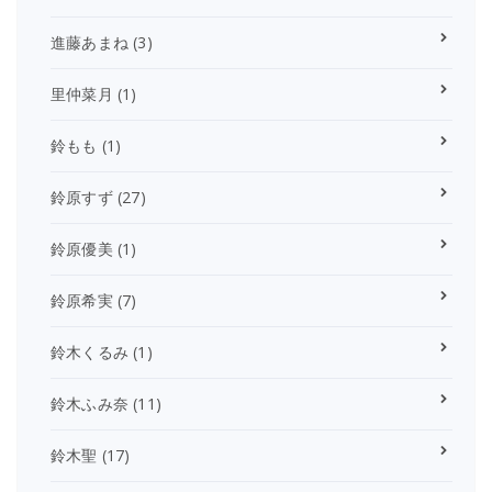
進藤あまね
(3)
里仲菜月
(1)
鈴もも
(1)
鈴原すず
(27)
鈴原優美
(1)
鈴原希実
(7)
鈴木くるみ
(1)
鈴木ふみ奈
(11)
鈴木聖
(17)