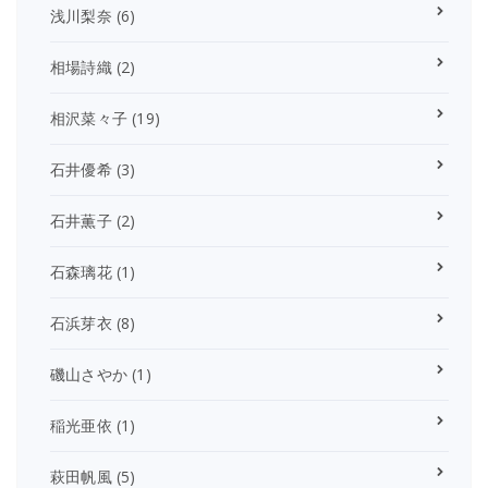
浅川梨奈
(6)
相場詩織
(2)
相沢菜々子
(19)
石井優希
(3)
石井薫子
(2)
石森璃花
(1)
石浜芽衣
(8)
磯山さやか
(1)
稲光亜依
(1)
萩田帆風
(5)