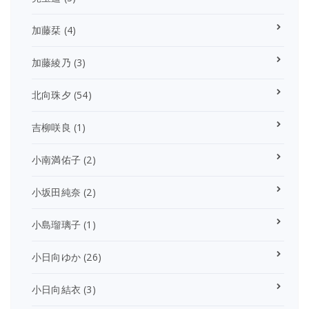
加藤栞
(4)
加藤綾乃
(3)
北向珠夕
(54)
吉柳咲良
(1)
小南満佑子
(2)
小坂田純奈
(2)
小島瑠璃子
(1)
小日向ゆか
(26)
小日向結衣
(3)