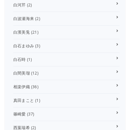
白河芹
(2)
白波瀬海来
(2)
白濱美兎
(21)
白石まゆみ
(3)
白石時
(1)
白間美瑠
(12)
相楽伊織
(36)
真田まこと
(1)
篠崎愛
(37)
西葉瑞希
(2)