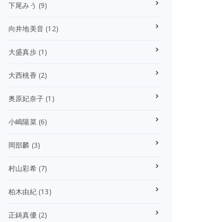
下尾みう
(9)
向井地美音
(12)
大盛真歩
(1)
大西桃香
(2)
奥原妃奈子
(1)
小嶋陽菜
(6)
岡部麟
(3)
村山彩希
(7)
柏木由紀
(13)
正鋳真優
(2)