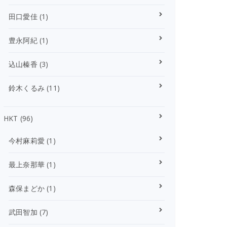
田口愛佳
(1)
豊永阿紀
(1)
込山榛香
(3)
鈴木くるみ
(11)
HKT
(96)
今村麻莉愛
(1)
最上奈那華
(1)
森保まどか
(1)
武田智加
(7)