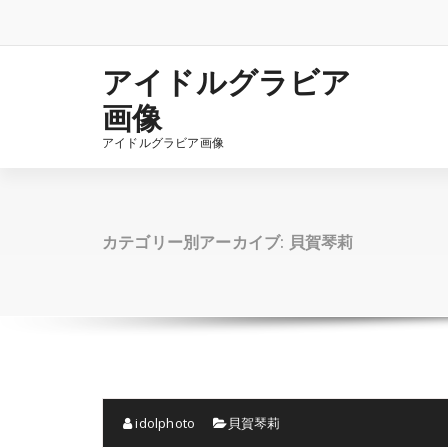
コ
ン
テ
ン
アイドルグラビア
ツ
画像
へ
ス
アイドルグラビア画像
キ
ッ
プ
カテゴリー別アーカイブ: 貝賀琴莉
idolphoto
貝賀琴莉