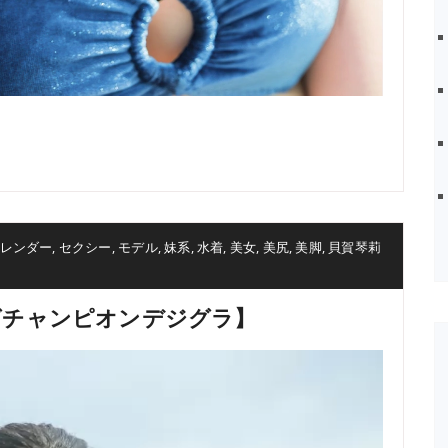
レンダー
,
セクシー
,
モデル
,
妹系
,
水着
,
美女
,
美尻
,
美脚
,
貝賀琴莉
ングチャンピオンデジグラ】