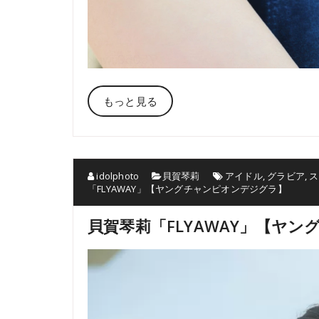
もっと見る
idolphoto
貝賀琴莉
アイドル
,
グラビア
,
ス
「FLYAWAY」【ヤングチャンピオンデジグラ】
貝賀琴莉「FLYAWAY」【ヤ