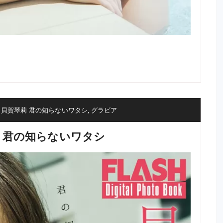
集 貝賀琴莉 君の知らないワタシ
,
グラビア
莉 君の知らないワタシ