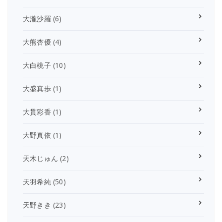
大瀧沙羅
(6)
大熊杏優
(4)
大白桃子
(10)
大盛真歩
(1)
大貫彩香
(1)
大野真依
(1)
天木じゅん
(2)
天羽希純
(50)
天野きき
(23)