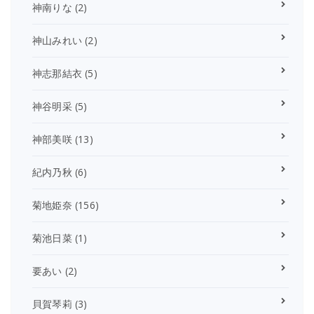
神南りな
(2)
神山みれい
(2)
神志那結衣
(5)
神谷明采
(5)
神部美咲
(13)
紀内乃秋
(6)
菊地姫奈
(156)
菊池日菜
(1)
要あい
(2)
貝賀琴莉
(3)