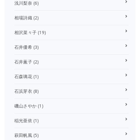
浅川梨奈
(6)
相場詩織
(2)
相沢菜々子
(19)
石井優希
(3)
石井薫子
(2)
石森璃花
(1)
石浜芽衣
(8)
磯山さやか
(1)
稲光亜依
(1)
萩田帆風
(5)