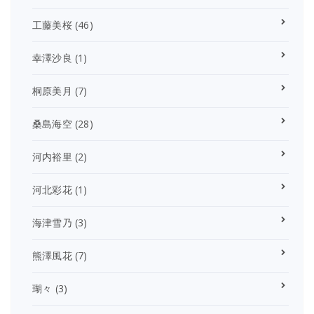
工藤美桜
(46)
幸澤沙良
(1)
桐原美月
(7)
桑島海空
(28)
河内裕里
(2)
河北彩花
(1)
海津雪乃
(3)
熊澤風花
(7)
瑚々
(3)