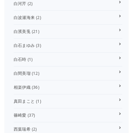
白河芹
(2)
白波瀬海来
(2)
白濱美兎
(21)
白石まゆみ
(3)
白石時
(1)
白間美瑠
(12)
相楽伊織
(36)
真田まこと
(1)
篠崎愛
(37)
西葉瑞希
(2)