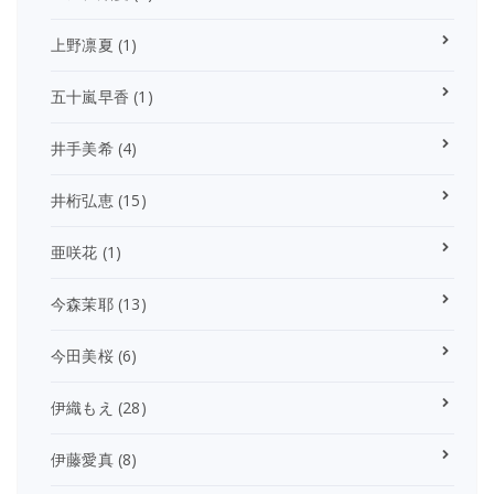
上野凛夏
(1)
五十嵐早香
(1)
井手美希
(4)
井桁弘恵
(15)
亜咲花
(1)
今森茉耶
(13)
今田美桜
(6)
伊織もえ
(28)
伊藤愛真
(8)