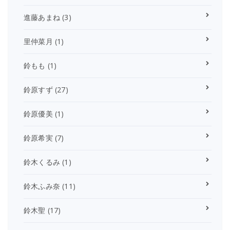
進藤あまね
(3)
里仲菜月
(1)
鈴もも
(1)
鈴原すず
(27)
鈴原優美
(1)
鈴原希実
(7)
鈴木くるみ
(1)
鈴木ふみ奈
(11)
鈴木聖
(17)