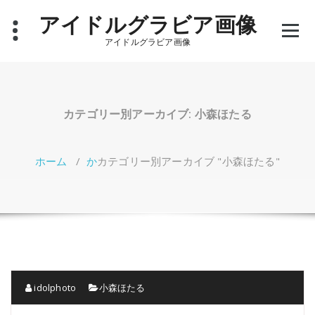
コ
アイドルグラビア画像
ン
テ
アイドルグラビア画像
ン
ツ
へ
ス
キ
カテゴリー別アーカイブ: 小森ほたる
ッ
プ
ホーム
/
か
カテゴリー別アーカイブ "小森ほたる"
idolphoto
小森ほたる