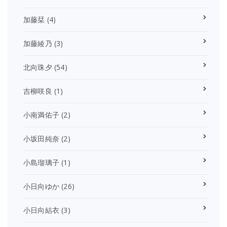
加藤栞
(4)
加藤綾乃
(3)
北向珠夕
(54)
吉柳咲良
(1)
小南満佑子
(2)
小坂田純奈
(2)
小島瑠璃子
(1)
小日向ゆか
(26)
小日向結衣
(3)