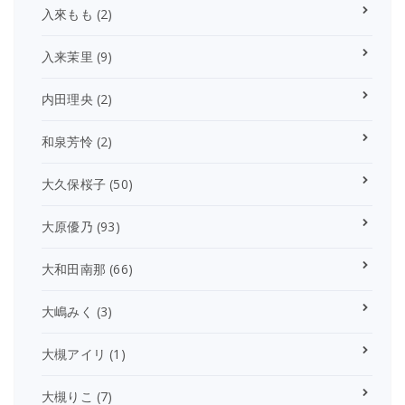
入來もも
(2)
入来茉里
(9)
内田理央
(2)
和泉芳怜
(2)
大久保桜子
(50)
大原優乃
(93)
大和田南那
(66)
大嶋みく
(3)
大槻アイリ
(1)
大槻りこ
(7)