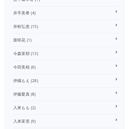
井手美希
(4)
井桁弘恵
(15)
亜咲花
(1)
今森茉耶
(13)
今田美桜
(6)
伊織もえ
(28)
伊藤愛真
(8)
入來もも
(2)
入来茉里
(9)