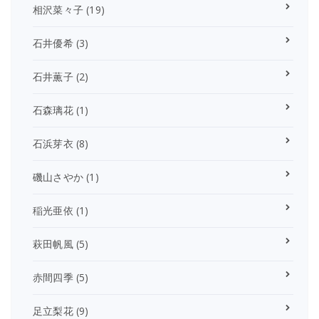
相沢菜々子
(19)
石井優希
(3)
石井薫子
(2)
石森璃花
(1)
石浜芽衣
(8)
磯山さやか
(1)
稲光亜依
(1)
萩田帆風
(5)
赤間四季
(5)
足立梨花
(9)