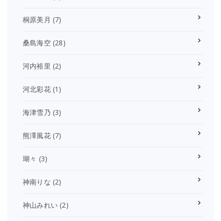
桐原美月
(7)
桑島海空
(28)
河内裕里
(2)
河北彩花
(1)
海津雪乃
(3)
熊澤風花
(7)
瑚々
(3)
神南りな
(2)
神山みれい
(2)