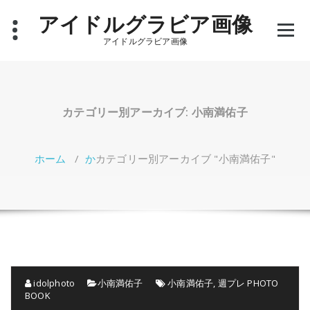
コ
アイドルグラビア画像
ン
テ
アイドルグラビア画像
ン
ツ
へ
ス
キ
カテゴリー別アーカイブ: 小南満佑子
ッ
プ
ホーム
/
か
カテゴリー別アーカイブ "小南満佑子"
idolphoto
小南満佑子
小南満佑子
,
週プレ PHOTO
BOOK