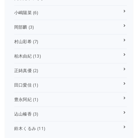
小嶋陽菜
(6)
岡部麟
(3)
村山彩希
(7)
柏木由紀
(13)
正鋳真優
(2)
田口愛佳
(1)
豊永阿紀
(1)
込山榛香
(3)
鈴木くるみ
(11)