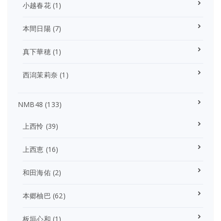
小越春花
(1)
本間日陽
(7)
真下華穂
(1)
西潟茉莉奈
(1)
NMB48
(133)
上西怜
(39)
上西恵
(16)
和田海佑
(2)
本郷柚巴
(62)
板垣心和
(1)