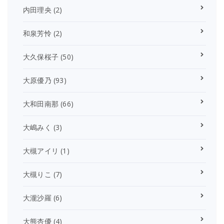
内田理央
(2)
和泉芳怜
(2)
大久保桜子
(50)
大原優乃
(93)
大和田南那
(66)
大嶋みく
(3)
大槻アイリ
(1)
大槻りこ
(7)
大瀧沙羅
(6)
大熊杏優
(4)