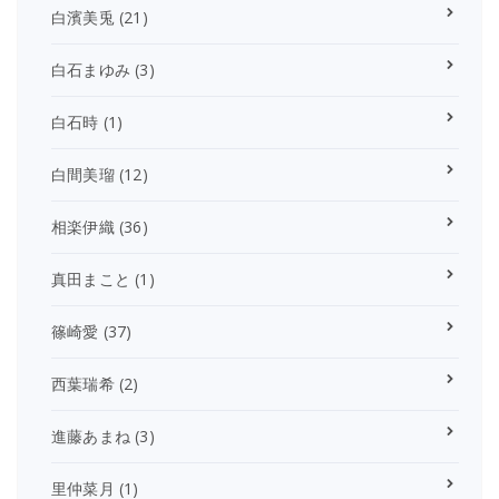
白濱美兎
(21)
白石まゆみ
(3)
白石時
(1)
白間美瑠
(12)
相楽伊織
(36)
真田まこと
(1)
篠崎愛
(37)
西葉瑞希
(2)
進藤あまね
(3)
里仲菜月
(1)