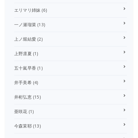
エリマリ姉妹
(6)
一ノ瀬瑠菜
(13)
上ノ堀結愛
(2)
上野凛夏
(1)
五十嵐早香
(1)
井手美希
(4)
井桁弘恵
(15)
亜咲花
(1)
今森茉耶
(13)