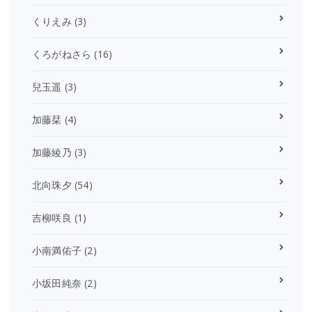
くりえみ
(3)
くろがねさら
(16)
兒玉遥
(3)
加藤栞
(4)
加藤綾乃
(3)
北向珠夕
(54)
吉柳咲良
(1)
小南満佑子
(2)
小坂田純奈
(2)