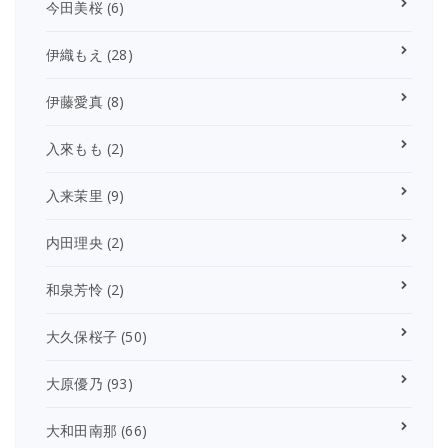
今田美桜
(6)
伊織もえ
(28)
伊藤愛真
(8)
入來もも
(2)
入来茉里
(9)
内田理央
(2)
和泉芳怜
(2)
大久保桜子
(50)
大原優乃
(93)
大和田南那
(66)