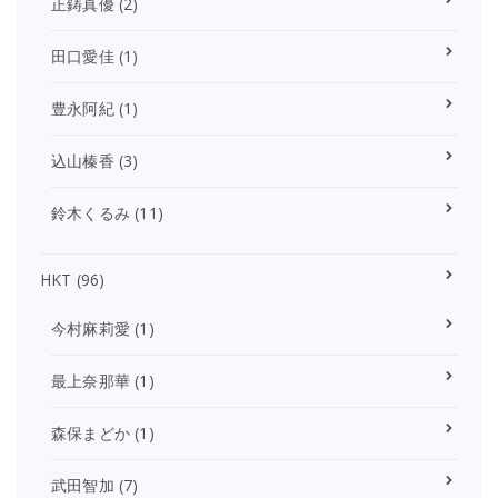
正鋳真優
(2)
田口愛佳
(1)
豊永阿紀
(1)
込山榛香
(3)
鈴木くるみ
(11)
HKT
(96)
今村麻莉愛
(1)
最上奈那華
(1)
森保まどか
(1)
武田智加
(7)