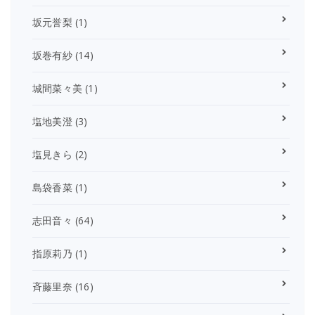
坂元誉梨
(1)
坂巻有紗
(14)
城間菜々美
(1)
塩地美澄
(3)
塩見きら
(2)
島袋香菜
(1)
志田音々
(64)
指原莉乃
(1)
斉藤里奈
(16)