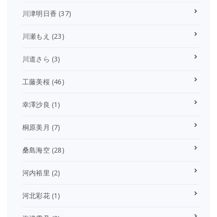
川津明日香
(37)
川瀬もえ
(23)
川道さら
(3)
工藤美桜
(46)
幸澤沙良
(1)
桐原美月
(7)
桑島海空
(28)
河内裕里
(2)
河北彩花
(1)