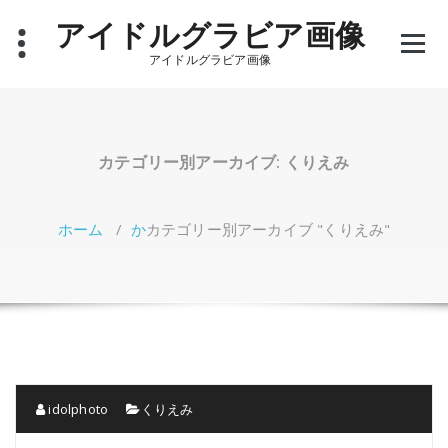
コ
アイドルグラビア画像
ン
テ
アイドルグラビア画像
ン
ツ
へ
ス
キ
カテゴリー別アーカイブ: くりえみ
ッ
プ
ホーム
/
か
カテゴリー別アーカイブ "くりえみ"
idolphoto
くりえみ