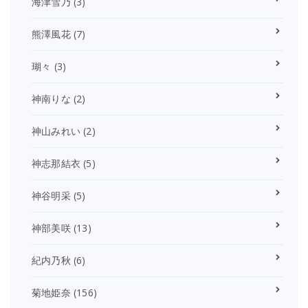
海津雪乃
(3)
熊澤風花
(7)
瑚々
(3)
神南りな
(2)
神山みれい
(2)
神志那結衣
(5)
神谷明采
(5)
神部美咲
(13)
紀内乃秋
(6)
菊地姫奈
(156)