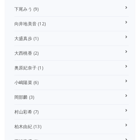
下尾みう
(9)
向井地美音
(12)
大盛真歩
(1)
大西桃香
(2)
奥原妃奈子
(1)
小嶋陽菜
(6)
岡部麟
(3)
村山彩希
(7)
柏木由紀
(13)