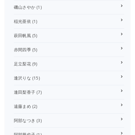
磯山さやか
(1)
稲光亜依
(1)
萩田帆風
(5)
赤間四季
(5)
足立梨花
(9)
逢沢りな
(15)
逢田梨香子
(7)
遠藤まめ
(2)
阿部なつき
(3)
阿部華也子
(1)