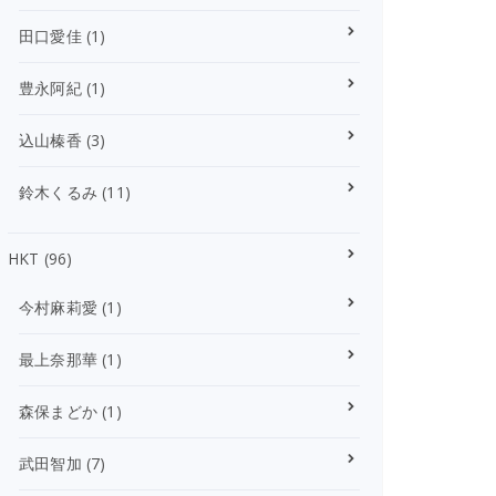
田口愛佳
(1)
豊永阿紀
(1)
込山榛香
(3)
鈴木くるみ
(11)
HKT
(96)
今村麻莉愛
(1)
最上奈那華
(1)
森保まどか
(1)
武田智加
(7)