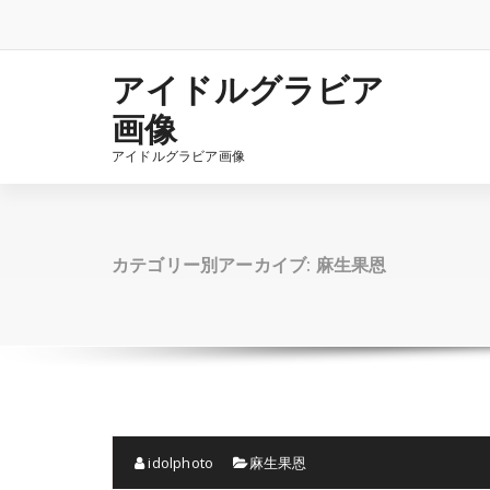
コ
ン
テ
ン
アイドルグラビア
ツ
画像
へ
ス
アイドルグラビア画像
キ
ッ
プ
カテゴリー別アーカイブ: 麻生果恩
idolphoto
麻生果恩