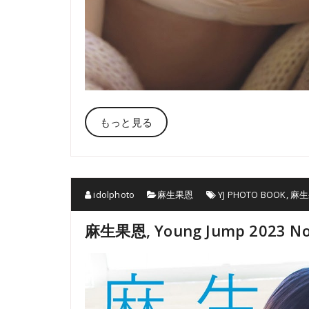
もっと見る
idolphoto
麻生果恩
YJ PHOTO BOOK
,
麻生
麻生果恩, Young Jump 2023 