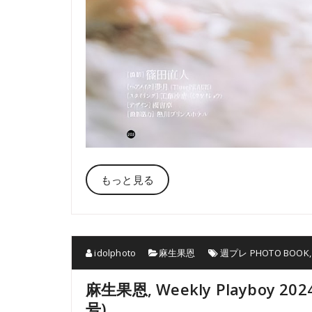
もっと見る
idolphoto
麻生果恩
週プレ PHOTO BOOK
麻生果恩, Weekly Playboy 2
号)