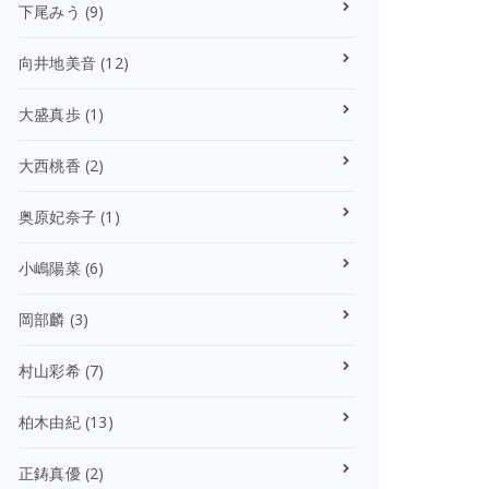
下尾みう
(9)
向井地美音
(12)
大盛真歩
(1)
大西桃香
(2)
奥原妃奈子
(1)
小嶋陽菜
(6)
岡部麟
(3)
村山彩希
(7)
柏木由紀
(13)
正鋳真優
(2)