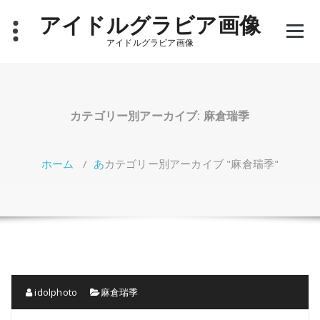
コ
アイドルグラビア画像
ン
テ
アイドルグラビア画像
ン
ツ
へ
ス
キ
カテゴリー別アーカイブ: 麻倉瑞季
ッ
プ
ホーム
/
あ
カテゴリー別アーカイブ "麻倉瑞季"
idolphoto
麻倉瑞季