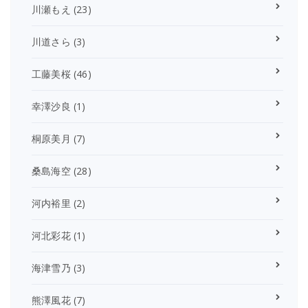
川瀬もえ
(23)
川道さら
(3)
工藤美桜
(46)
幸澤沙良
(1)
桐原美月
(7)
桑島海空
(28)
河内裕里
(2)
河北彩花
(1)
海津雪乃
(3)
熊澤風花
(7)