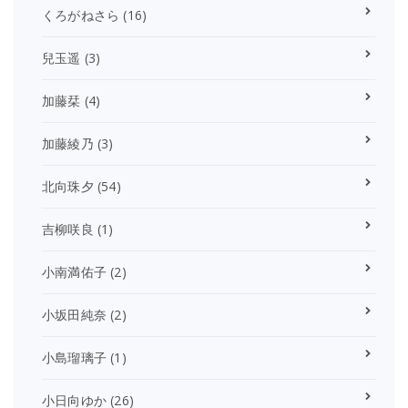
くろがねさら
(16)
兒玉遥
(3)
加藤栞
(4)
加藤綾乃
(3)
北向珠夕
(54)
吉柳咲良
(1)
小南満佑子
(2)
小坂田純奈
(2)
小島瑠璃子
(1)
小日向ゆか
(26)