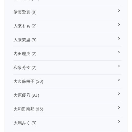
伊藤愛真
(8)
入來もも
(2)
入来茉里
(9)
内田理央
(2)
和泉芳怜
(2)
大久保桜子
(50)
大原優乃
(93)
大和田南那
(66)
大嶋みく
(3)