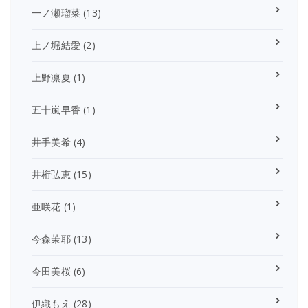
一ノ瀬瑠菜
(13)
上ノ堀結愛
(2)
上野凛夏
(1)
五十嵐早香
(1)
井手美希
(4)
井桁弘恵
(15)
亜咲花
(1)
今森茉耶
(13)
今田美桜
(6)
伊織もえ
(28)