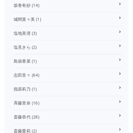
坂巻有紗
(14)
城間菜々美
(1)
塩地美澄
(3)
塩見きら
(2)
島袋香菜
(1)
志田音々
(64)
指原莉乃
(1)
斉藤里奈
(16)
斎藤恭代
(28)
斎藤愛莉
(2)