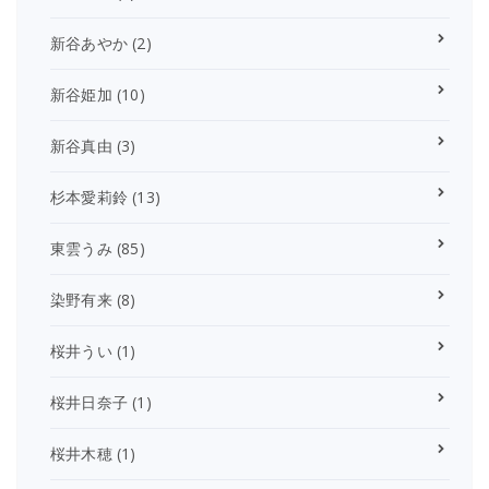
新谷あやか
(2)
新谷姫加
(10)
新谷真由
(3)
杉本愛莉鈴
(13)
東雲うみ
(85)
染野有来
(8)
桜井うい
(1)
桜井日奈子
(1)
桜井木穂
(1)