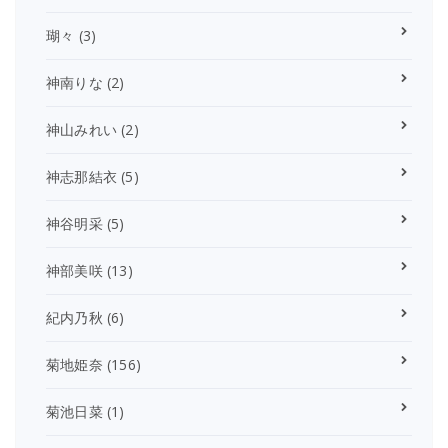
瑚々
(3)
神南りな
(2)
神山みれい
(2)
神志那結衣
(5)
神谷明采
(5)
神部美咲
(13)
紀内乃秋
(6)
菊地姫奈
(156)
菊池日菜
(1)