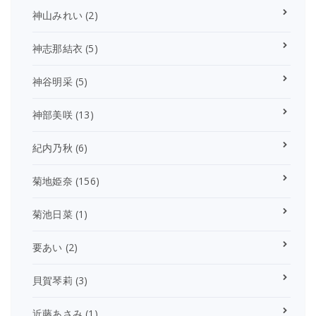
神山みれい
(2)
神志那結衣
(5)
神谷明采
(5)
神部美咲
(13)
紀内乃秋
(6)
菊地姫奈
(156)
菊池日菜
(1)
要あい
(2)
貝賀琴莉
(3)
近藤あさみ
(1)