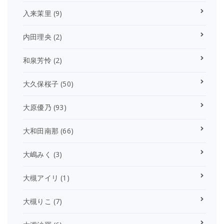
入来茉里
(9)
内田理央
(2)
和泉芳怜
(2)
大久保桜子
(50)
大原優乃
(93)
大和田南那
(66)
大嶋みく
(3)
大槻アイリ
(1)
大槻りこ
(7)