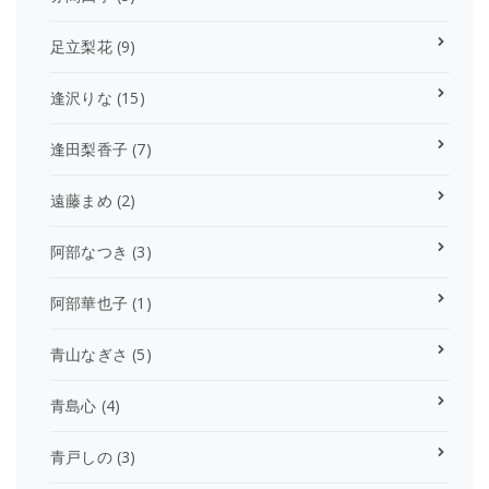
足立梨花
(9)
逢沢りな
(15)
逢田梨香子
(7)
遠藤まめ
(2)
阿部なつき
(3)
阿部華也子
(1)
青山なぎさ
(5)
青島心
(4)
青戸しの
(3)