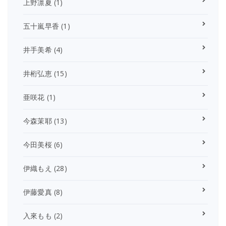
上野凛夏
(1)
五十嵐早香
(1)
井手美希
(4)
井桁弘恵
(15)
亜咲花
(1)
今森茉耶
(13)
今田美桜
(6)
伊織もえ
(28)
伊藤愛真
(8)
入來もも
(2)