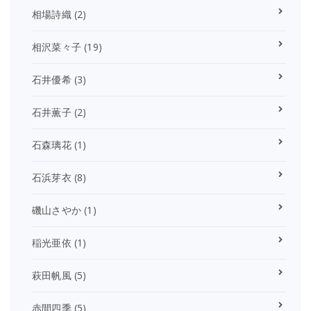
相場詩織
(2)
相沢菜々子
(19)
石井優希
(3)
石井薫子
(2)
石森璃花
(1)
石浜芽衣
(8)
磯山さやか
(1)
稲光亜依
(1)
萩田帆風
(5)
赤間四季
(5)