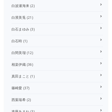
白波瀬海来
(2)
白濱美兎
(21)
白石まゆみ
(3)
白石時
(1)
白間美瑠
(12)
相楽伊織
(36)
真田まこと
(1)
篠崎愛
(37)
西葉瑞希
(2)
進藤あまね
(3)