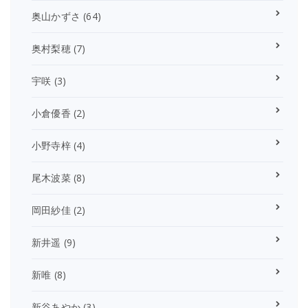
奥山かずさ
(64)
奥村梨穂
(7)
宇咲
(3)
小倉優香
(2)
小野寺梓
(4)
尾木波菜
(8)
岡田紗佳
(2)
新井遥
(9)
新唯
(8)
新谷あやか
(3)