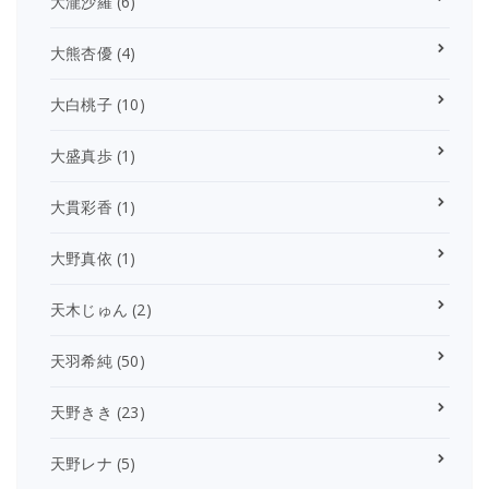
大瀧沙羅
(6)
大熊杏優
(4)
大白桃子
(10)
大盛真歩
(1)
大貫彩香
(1)
大野真依
(1)
天木じゅん
(2)
天羽希純
(50)
天野きき
(23)
天野レナ
(5)