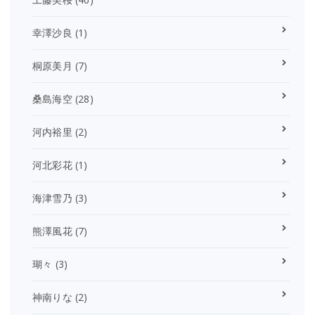
幸澤沙良
(1)
桐原美月
(7)
桑島海空
(28)
河内裕里
(2)
河北彩花
(1)
海津雪乃
(3)
熊澤風花
(7)
瑚々
(3)
神南りな
(2)