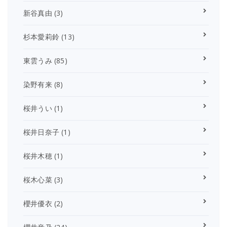
新谷真由
(3)
杉本愛莉鈴
(13)
東雲うみ
(85)
染野有来
(8)
桜井うい
(1)
桜井日奈子
(1)
桜井木穂
(1)
桜木心菜
(3)
櫻井優衣
(2)