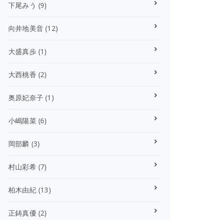
下尾みう
(9)
向井地美音
(12)
大盛真歩
(1)
大西桃香
(2)
奥原妃奈子
(1)
小嶋陽菜
(6)
岡部麟
(3)
村山彩希
(7)
柏木由紀
(13)
正鋳真優
(2)