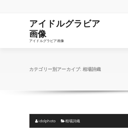
コ
ン
テ
ン
アイドルグラビア
ツ
画像
へ
ス
アイドルグラビア画像
キ
ッ
プ
カテゴリー別アーカイブ: 相場詩織
idolphoto
相場詩織