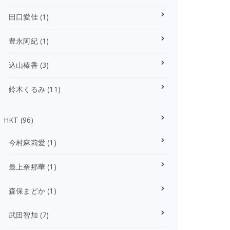
田口愛佳
(1)
豊永阿紀
(1)
込山榛香
(3)
鈴木くるみ
(11)
HKT
(96)
今村麻莉愛
(1)
最上奈那華
(1)
森保まどか
(1)
武田智加
(7)