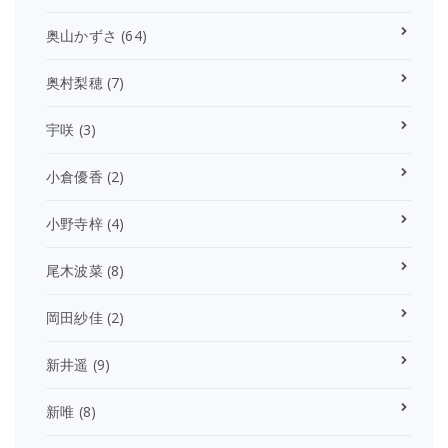
奥山かずさ
(64)
奥村梨穂
(7)
宇咲
(3)
小倉優香
(2)
小野寺梓
(4)
尾木波菜
(8)
岡田紗佳
(2)
新井遥
(9)
新唯
(8)