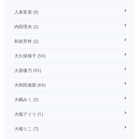
入来茉里
(9)
内田理央
(2)
和泉芳怜
(2)
大久保桜子
(50)
大原優乃
(93)
大和田南那
(66)
大嶋みく
(3)
大槻アイリ
(1)
大槻りこ
(7)