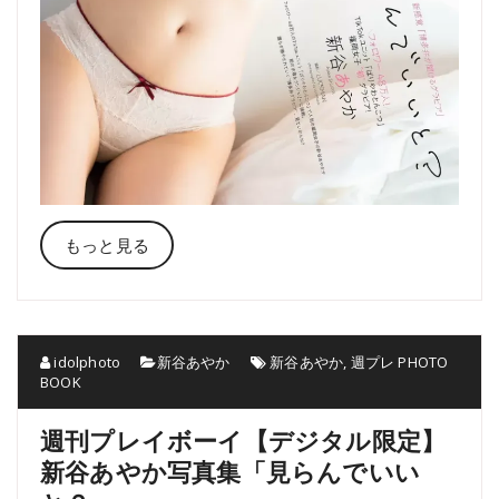
もっと見る
idolphoto
新谷あやか
新谷あやか
,
週プレ PHOTO
BOOK
週刊プレイボーイ【デジタル限定】
新谷あやか写真集「見らんでいい