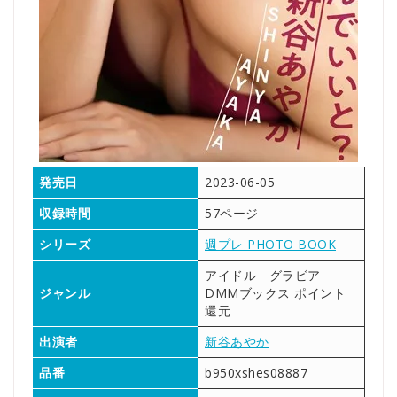
発売日
2023-06-05
収録時間
57ページ
シリーズ
週プレ PHOTO BOOK
アイドル グラビア
ジャンル
DMMブックス ポイント
還元
出演者
新谷あやか
品番
b950xshes08887