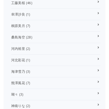
工藤美桜
(46)
幸澤沙良
(1)
桐原美月
(7)
桑島海空
(28)
河内裕里
(2)
河北彩花
(1)
海津雪乃
(3)
熊澤風花
(7)
瑚々
(3)
神南りな
(2)