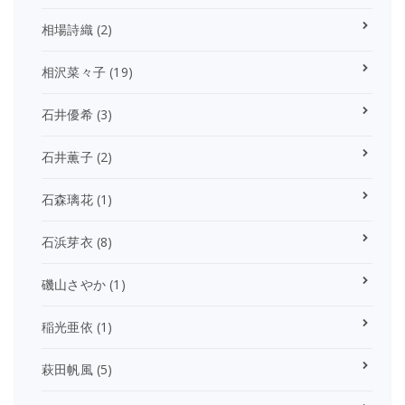
相場詩織
(2)
相沢菜々子
(19)
石井優希
(3)
石井薫子
(2)
石森璃花
(1)
石浜芽衣
(8)
磯山さやか
(1)
稲光亜依
(1)
萩田帆風
(5)