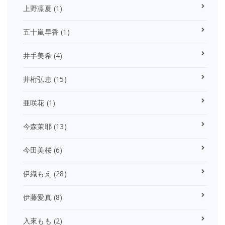
上野凛夏
(1)
五十嵐早香
(1)
井手美希
(4)
井桁弘恵
(15)
亜咲花
(1)
今森茉耶
(13)
今田美桜
(6)
伊織もえ
(28)
伊藤愛真
(8)
入來もも
(2)