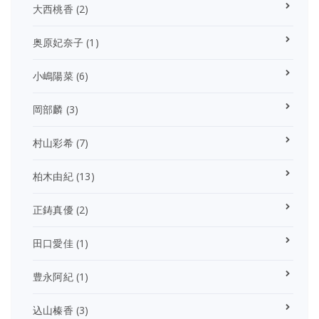
大西桃香
(2)
奥原妃奈子
(1)
小嶋陽菜
(6)
岡部麟
(3)
村山彩希
(7)
柏木由紀
(13)
正鋳真優
(2)
田口愛佳
(1)
豊永阿紀
(1)
込山榛香
(3)