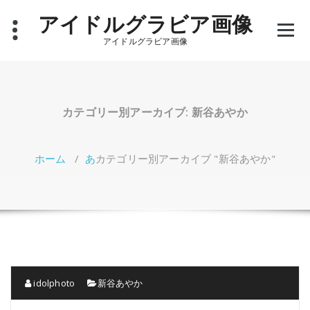
コ
アイドルグラビア画像
ン
テ
アイドルグラビア画像
ン
ツ
へ
ス
キ
カテゴリー別アーカイブ: 新谷あやか
ッ
プ
ホーム
/
あ
カテゴリー別アーカイブ "新谷あやか"
idolphoto
新谷あやか