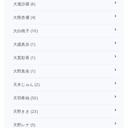
大瀧沙羅
(6)
大熊杏優
(4)
大白桃子
(10)
大盛真歩
(1)
大貫彩香
(1)
大野真依
(1)
天木じゅん
(2)
天羽希純
(50)
天野きき
(23)
天野レナ
(5)