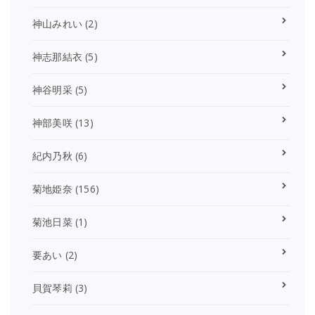
神山みれい
(2)
神志那結衣
(5)
神谷明采
(5)
神部美咲
(13)
紀内乃秋
(6)
菊地姫奈
(156)
菊池日菜
(1)
要あい
(2)
貝賀琴莉
(3)