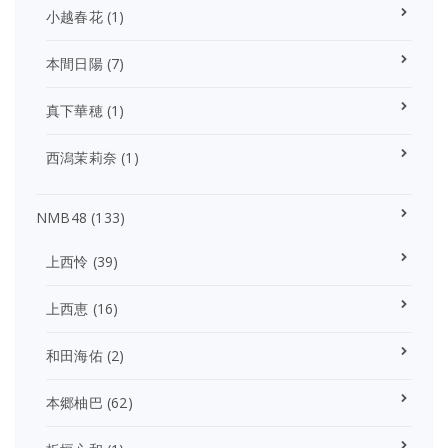
小越春花
(1)
本間日陽
(7)
真下華穂
(1)
西潟茉莉奈
(1)
NMB48
(133)
上西怜
(39)
上西恵
(16)
和田海佑
(2)
本郷柚巴
(62)