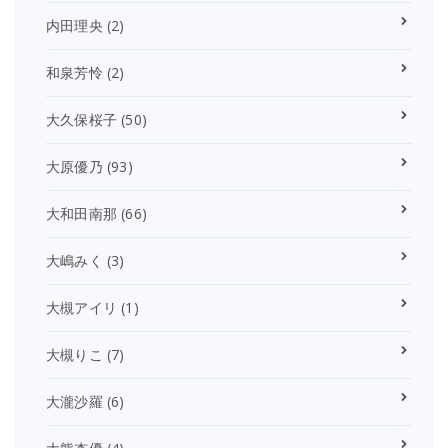
内田理央
(2)
和泉芳怜
(2)
大久保桜子
(50)
大原優乃
(93)
大和田南那
(66)
大嶋みく
(3)
大槻アイリ
(1)
大槻りこ
(7)
大瀧沙羅
(6)