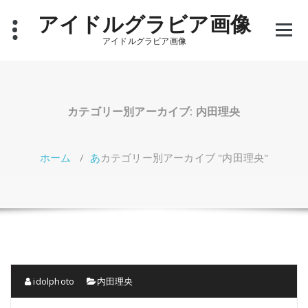
コ
アイドルグラビア画像
ン
テ
アイドルグラビア画像
ン
ツ
へ
ス
キ
カテゴリー別アーカイブ: 内田理央
ッ
プ
ホーム
/
あ
カテゴリー別アーカイブ "内田理央"
idolphoto
内田理央