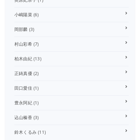
小嶋陽菜
(6)
岡部麟
(3)
村山彩希
(7)
柏木由紀
(13)
正鋳真優
(2)
田口愛佳
(1)
豊永阿紀
(1)
込山榛香
(3)
鈴木くるみ
(11)