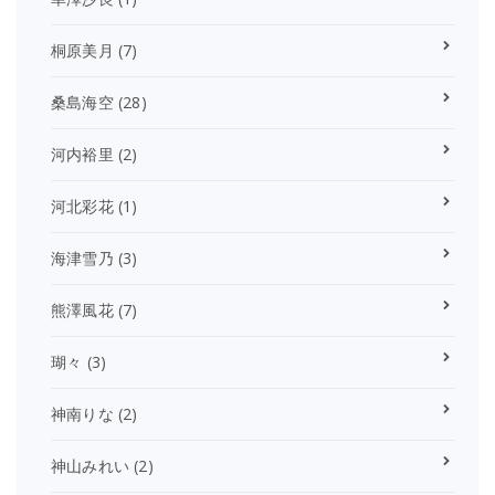
桐原美月
(7)
桑島海空
(28)
河内裕里
(2)
河北彩花
(1)
海津雪乃
(3)
熊澤風花
(7)
瑚々
(3)
神南りな
(2)
神山みれい
(2)