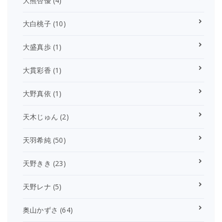
大熊杏優
(4)
大白桃子
(10)
大盛真歩
(1)
大貫彩香
(1)
大野真依
(1)
天木じゅん
(2)
天羽希純
(50)
天野きき
(23)
天野レナ
(5)
奥山かずさ
(64)