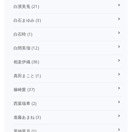
白濱美兎
(21)
白石まゆみ
(3)
白石時
(1)
白間美瑠
(12)
相楽伊織
(36)
真田まこと
(1)
篠崎愛
(37)
西葉瑞希
(2)
進藤あまね
(3)
里仲菜月
(1)