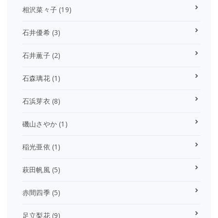
相沢菜々子
(19)
石井優希
(3)
石井薫子
(2)
石森璃花
(1)
石浜芽衣
(8)
磯山さやか
(1)
稲光亜依
(1)
萩田帆風
(5)
赤間四季
(5)
足立梨花
(9)