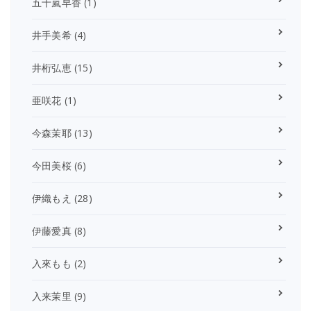
五十嵐早香
(1)
井手美希
(4)
井桁弘恵
(15)
亜咲花
(1)
今森茉耶
(13)
今田美桜
(6)
伊織もえ
(28)
伊藤愛真
(8)
入來もも
(2)
入来茉里
(9)