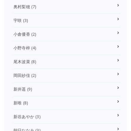
奥村梨穂
(7)
宇咲
(3)
小倉優香
(2)
小野寺梓
(4)
尾木波菜
(8)
岡田紗佳
(2)
新井遥
(9)
新唯
(8)
新谷あやか
(3)
朝日ななみ
(3)