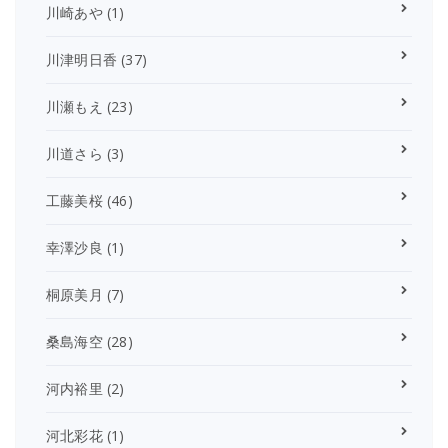
川崎あや
(1)
川津明日香
(37)
川瀬もえ
(23)
川道さら
(3)
工藤美桜
(46)
幸澤沙良
(1)
桐原美月
(7)
桑島海空
(28)
河内裕里
(2)
河北彩花
(1)