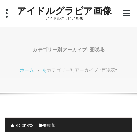
コ
アイドルグラビア画像
ン
テ
アイドルグラビア画像
ン
ツ
へ
ス
キ
カテゴリー別アーカイブ: 亜咲花
ッ
プ
ホーム
/
あ
カテゴリー別アーカイブ "亜咲花"
idolphoto
亜咲花