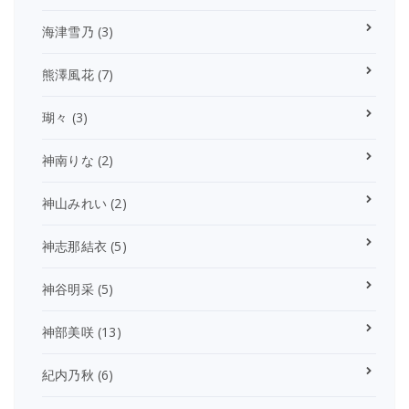
海津雪乃
(3)
熊澤風花
(7)
瑚々
(3)
神南りな
(2)
神山みれい
(2)
神志那結衣
(5)
神谷明采
(5)
神部美咲
(13)
紀内乃秋
(6)