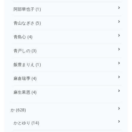
阿部華也子
(1)
青山なぎさ
(5)
青島心
(4)
青戸しの
(3)
飯豊まりえ
(1)
麻倉瑞季
(4)
麻生果恩
(4)
か
(628)
かとゆり
(14)