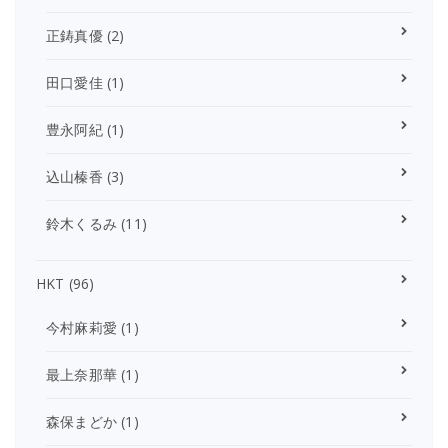
正鋳真優
(2)
田口愛佳
(1)
豊永阿紀
(1)
込山榛香
(3)
鈴木くるみ
(11)
HKT
(96)
今村麻莉愛
(1)
最上奈那華
(1)
森保まどか
(1)