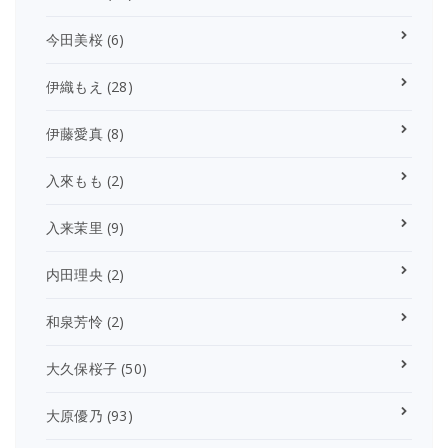
今田美桜
(6)
伊織もえ
(28)
伊藤愛真
(8)
入來もも
(2)
入来茉里
(9)
内田理央
(2)
和泉芳怜
(2)
大久保桜子
(50)
大原優乃
(93)