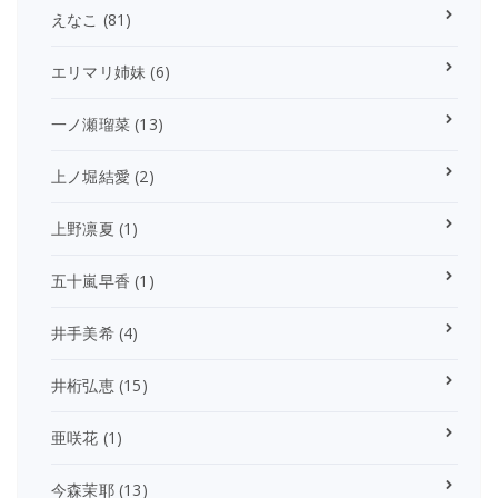
えなこ
(81)
エリマリ姉妹
(6)
一ノ瀬瑠菜
(13)
上ノ堀結愛
(2)
上野凛夏
(1)
五十嵐早香
(1)
井手美希
(4)
井桁弘恵
(15)
亜咲花
(1)
今森茉耶
(13)