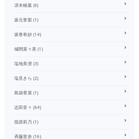
冴木柚葉
(6)
坂元誉梨
(1)
坂巻有紗
(14)
城間菜々美
(1)
塩地美澄
(3)
塩見きら
(2)
島袋香菜
(1)
志田音々
(64)
指原莉乃
(1)
斉藤里奈
(16)