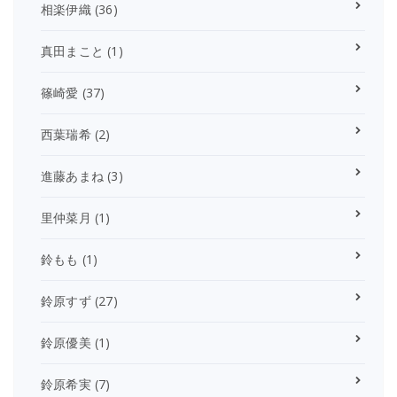
相楽伊織
(36)
真田まこと
(1)
篠崎愛
(37)
西葉瑞希
(2)
進藤あまね
(3)
里仲菜月
(1)
鈴もも
(1)
鈴原すず
(27)
鈴原優美
(1)
鈴原希実
(7)