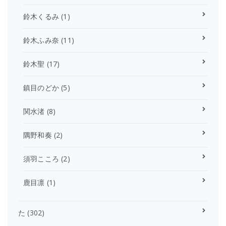
鈴木くるみ
(1)
鈴木ふみ奈
(11)
鈴木聖
(17)
鎮目のどか
(5)
関水渚
(8)
隅野和奏
(2)
須羽こころ
(2)
鹿目凛
(1)
た
(302)