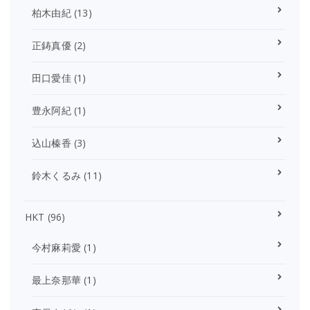
柏木由紀
(13)
正鋳真優
(2)
田口愛佳
(1)
豊永阿紀
(1)
込山榛香
(3)
鈴木くるみ
(11)
HKT
(96)
今村麻莉愛
(1)
最上奈那華
(1)