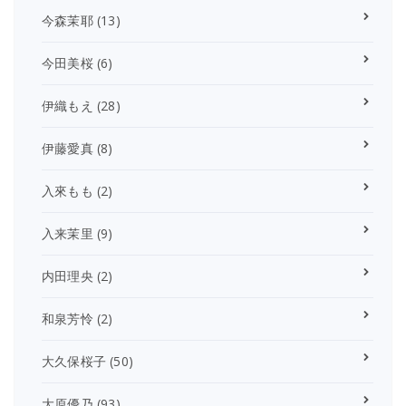
今森茉耶
(13)
今田美桜
(6)
伊織もえ
(28)
伊藤愛真
(8)
入來もも
(2)
入来茉里
(9)
内田理央
(2)
和泉芳怜
(2)
大久保桜子
(50)
大原優乃
(93)