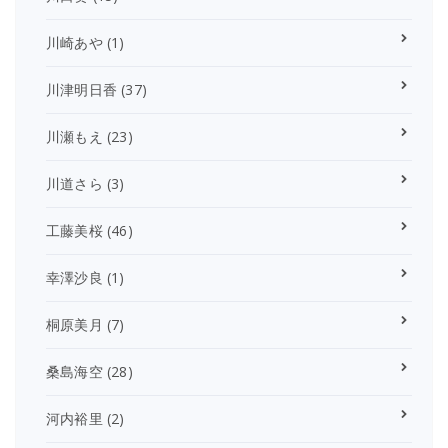
川崎あや
(1)
川津明日香
(37)
川瀬もえ
(23)
川道さら
(3)
工藤美桜
(46)
幸澤沙良
(1)
桐原美月
(7)
桑島海空
(28)
河内裕里
(2)