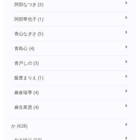
阿部なつき
(3)
阿部華也子
(1)
青山なぎさ
(5)
青島心
(4)
青戸しの
(3)
飯豊まりえ
(1)
麻倉瑞季
(4)
麻生果恩
(4)
か
(628)
かとゆり
(14)