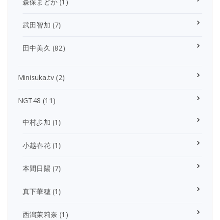
森保まどか
(1)
武田智加
(7)
田中美久
(82)
Minisuka.tv
(2)
NGT48
(11)
中村歩加
(1)
小越春花
(1)
本間日陽
(7)
真下華穂
(1)
西潟茉莉奈
(1)