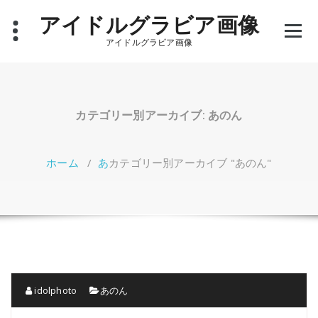
コ
アイドルグラビア画像
ン
テ
アイドルグラビア画像
ン
ツ
へ
ス
キ
カテゴリー別アーカイブ: あのん
ッ
プ
ホーム
/
あ
カテゴリー別アーカイブ "あのん"
idolphoto
あのん