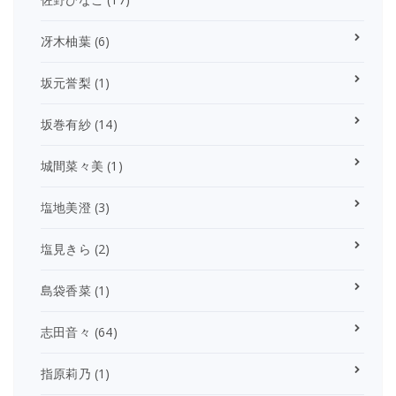
冴木柚葉
(6)
坂元誉梨
(1)
坂巻有紗
(14)
城間菜々美
(1)
塩地美澄
(3)
塩見きら
(2)
島袋香菜
(1)
志田音々
(64)
指原莉乃
(1)