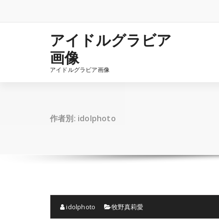
コ
ン
テ
ン
アイドルグラビア
ツ
画像
へ
ス
アイドルグラビア画像
キ
ッ
プ
作者別: idolphoto
idolphoto
牧野真莉愛