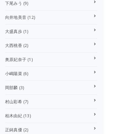
下尾みう
(9)
向井地美音
(12)
大盛真歩
(1)
大西桃香
(2)
奥原妃奈子
(1)
小嶋陽菜
(6)
岡部麟
(3)
村山彩希
(7)
柏木由紀
(13)
正鋳真優
(2)