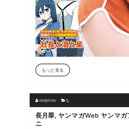
もっと見る
idolphoto
な
長月翠, ヤンマガWeb ヤンマガ
ニ