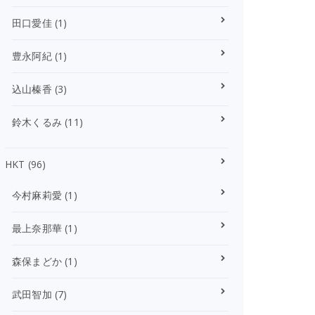
田口愛佳
(1)
豊永阿紀
(1)
込山榛香
(3)
鈴木くるみ
(11)
HKT
(96)
今村麻莉愛
(1)
最上奈那華
(1)
森保まどか
(1)
武田智加
(7)