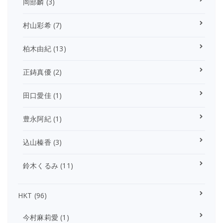
岡部麟
(3)
村山彩希
(7)
柏木由紀
(13)
正鋳真優
(2)
田口愛佳
(1)
豊永阿紀
(1)
込山榛香
(3)
鈴木くるみ
(11)
HKT
(96)
今村麻莉愛
(1)