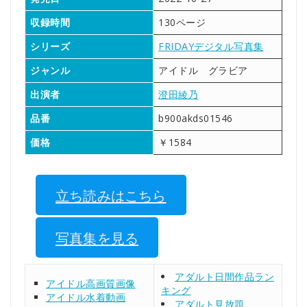
収録時間
130ページ
シリーズ
FRIDAYデジタル写真集
ジャンル
アイドル グラビア
出演者
澄田綾乃
品番
b900akds01546
価格
￥1584
立ち読みはこちら
写真集を見る
アダルト日間作品ラン
アイドル高画質画像
キング
アイドル水着動画
アダルト見放題