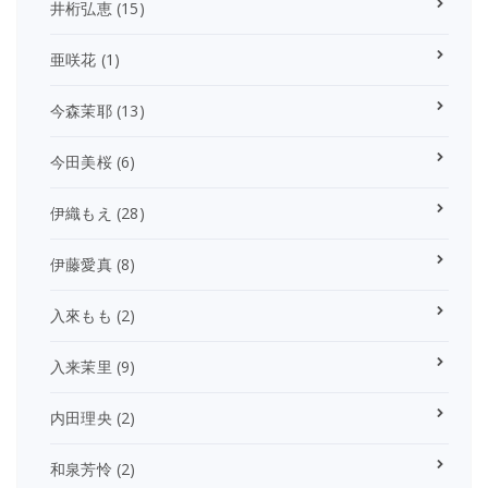
井桁弘恵
(15)
亜咲花
(1)
今森茉耶
(13)
今田美桜
(6)
伊織もえ
(28)
伊藤愛真
(8)
入來もも
(2)
入来茉里
(9)
内田理央
(2)
和泉芳怜
(2)