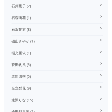
石井薫子
(2)
石森璃花
(1)
石浜芽衣
(8)
磯山さやか
(1)
稲光亜依
(1)
萩田帆風
(5)
赤間四季
(5)
足立梨花
(9)
逢沢りな
(15)
逢田梨香子
(7)