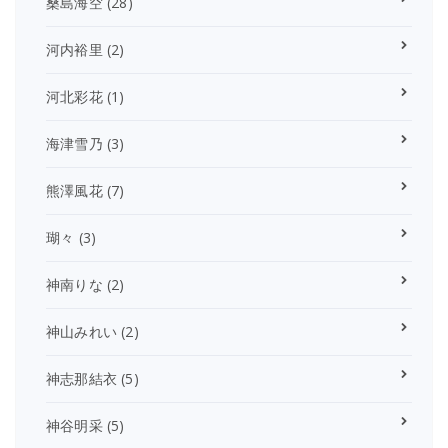
桑島海空
(28)
河内裕里
(2)
河北彩花
(1)
海津雪乃
(3)
熊澤風花
(7)
瑚々
(3)
神南りな
(2)
神山みれい
(2)
神志那結衣
(5)
神谷明采
(5)