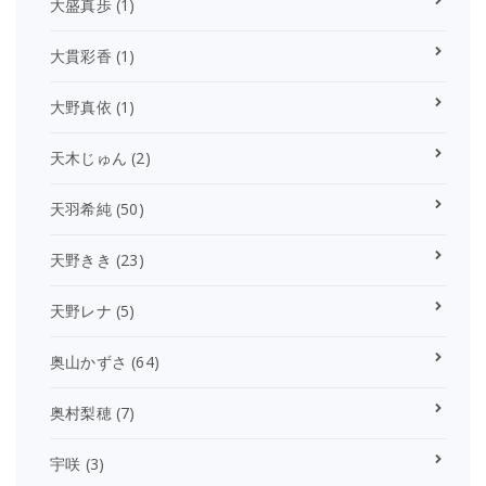
大盛真歩
(1)
大貫彩香
(1)
大野真依
(1)
天木じゅん
(2)
天羽希純
(50)
天野きき
(23)
天野レナ
(5)
奥山かずさ
(64)
奥村梨穂
(7)
宇咲
(3)