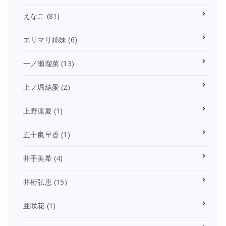
えなこ
(81)
エリマリ姉妹
(6)
一ノ瀬瑠菜
(13)
上ノ堀結愛
(2)
上野凛夏
(1)
五十嵐早香
(1)
井手美希
(4)
井桁弘恵
(15)
亜咲花
(1)