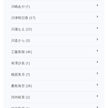
川崎あや
(1)
川津明日香
(37)
川瀬もえ
(23)
川道さら
(3)
工藤美桜
(46)
幸澤沙良
(1)
桐原美月
(7)
桑島海空
(28)
河内裕里
(2)