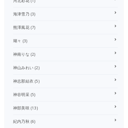
河北彩花
(1)
海津雪乃
(3)
熊澤風花
(7)
瑚々
(3)
神南りな
(2)
神山みれい
(2)
神志那結衣
(5)
神谷明采
(5)
神部美咲
(13)
紀内乃秋
(6)