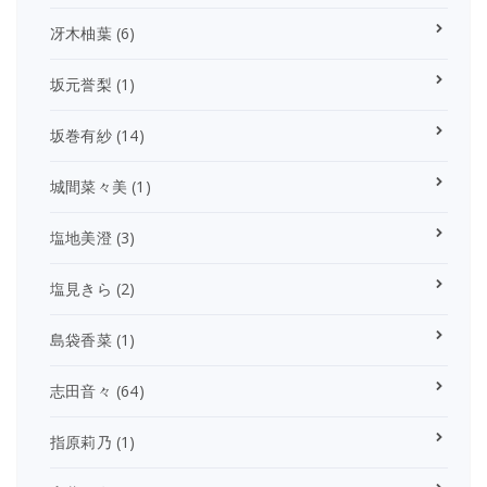
冴木柚葉
(6)
坂元誉梨
(1)
坂巻有紗
(14)
城間菜々美
(1)
塩地美澄
(3)
塩見きら
(2)
島袋香菜
(1)
志田音々
(64)
指原莉乃
(1)