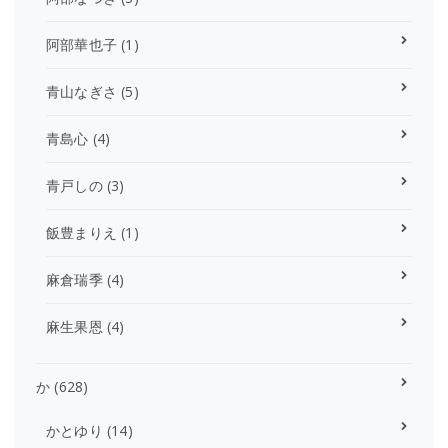
阿部華也子
(1)
青山なぎさ
(5)
青島心
(4)
青戸しの
(3)
飯豊まりえ
(1)
麻倉瑞季
(4)
麻生果恩
(4)
か
(628)
かとゆり
(14)