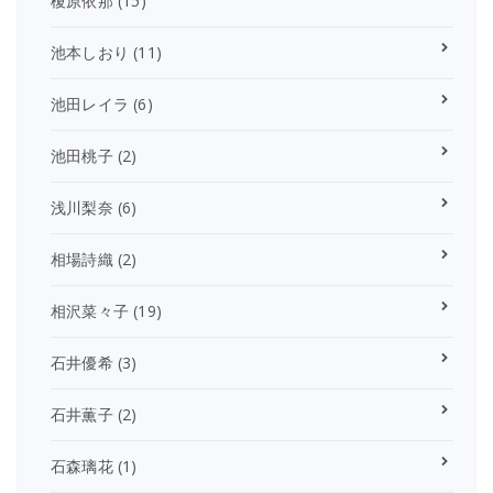
榎原依那
(15)
池本しおり
(11)
池田レイラ
(6)
池田桃子
(2)
浅川梨奈
(6)
相場詩織
(2)
相沢菜々子
(19)
石井優希
(3)
石井薫子
(2)
石森璃花
(1)