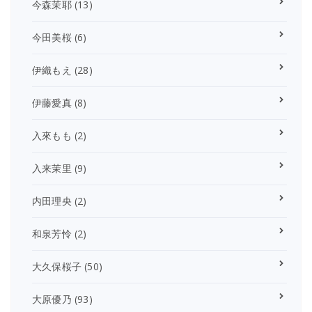
今森茉耶
(13)
今田美桜
(6)
伊織もえ
(28)
伊藤愛真
(8)
入來もも
(2)
入来茉里
(9)
内田理央
(2)
和泉芳怜
(2)
大久保桜子
(50)
大原優乃
(93)