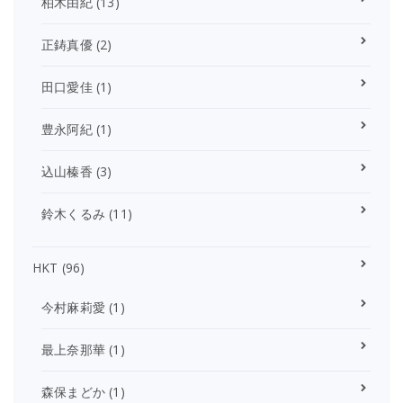
柏木由紀
(13)
正鋳真優
(2)
田口愛佳
(1)
豊永阿紀
(1)
込山榛香
(3)
鈴木くるみ
(11)
HKT
(96)
今村麻莉愛
(1)
最上奈那華
(1)
森保まどか
(1)