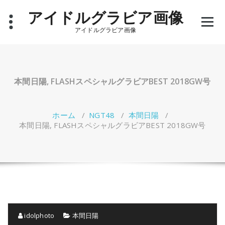
コ
アイドルグラビア画像
ン
テ
アイドルグラビア画像
ン
ツ
へ
ス
キ
本間日陽, FLASHスペシャルグラビアBEST 2018GW号
ッ
プ
ホーム
/
NGT48
/
本間日陽
/
本間日陽, FLASHスペシャルグラビアBEST 2018GW号
idolphoto
本間日陽