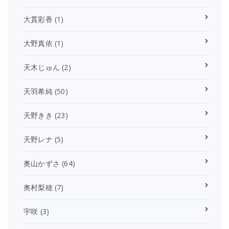
大貫彩香
(1)
大野真依
(1)
天木じゅん
(2)
天羽希純
(50)
天野きき
(23)
天野レナ
(5)
奥山かずさ
(64)
奥村梨穂
(7)
宇咲
(3)