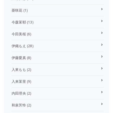
亜咲花
(1)
今森茉耶
(13)
今田美桜
(6)
伊織もえ
(28)
伊藤愛真
(8)
入來もも
(2)
入来茉里
(9)
内田理央
(2)
和泉芳怜
(2)