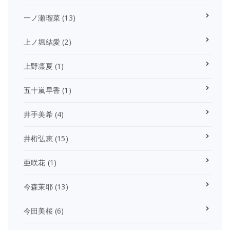
一ノ瀬瑠菜
(13)
上ノ堀結愛
(2)
上野凛夏
(1)
五十嵐早香
(1)
井手美希
(4)
井桁弘恵
(15)
亜咲花
(1)
今森茉耶
(13)
今田美桜
(6)