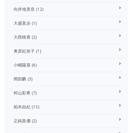
向井地美音
(12)
大盛真歩
(1)
大西桃香
(2)
奥原妃奈子
(1)
小嶋陽菜
(6)
岡部麟
(3)
村山彩希
(7)
柏木由紀
(13)
正鋳真優
(2)