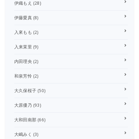
伊織もえ
(28)
伊藤愛真
(8)
入來もも
(2)
入来茉里
(9)
内田理央
(2)
和泉芳怜
(2)
大久保桜子
(50)
大原優乃
(93)
大和田南那
(66)
大嶋みく
(3)