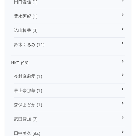
田口愛佳
(1)
豊永阿紀
(1)
込山榛香
(3)
鈴木くるみ
(11)
HKT
(96)
今村麻莉愛
(1)
最上奈那華
(1)
森保まどか
(1)
武田智加
(7)
田中美久
(82)