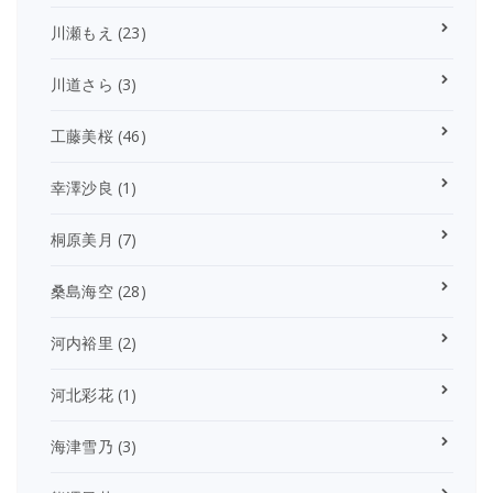
川瀬もえ
(23)
川道さら
(3)
工藤美桜
(46)
幸澤沙良
(1)
桐原美月
(7)
桑島海空
(28)
河内裕里
(2)
河北彩花
(1)
海津雪乃
(3)