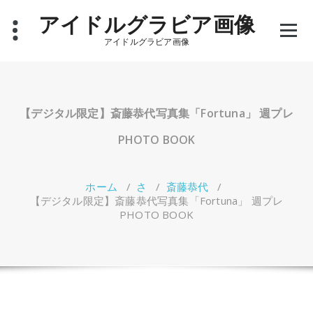
コ
アイドルグラビア画像
ン
テ
アイドルグラビア画像
ン
ツ
へ
ス
キ
【デジタル限定】斎藤恭代写真集「Fortuna」 週プレ
ッ
プ
PHOTO BOOK
ホーム
/
さ
/
斎藤恭代
/
【デジタル限定】斎藤恭代写真集「Fortuna」 週プレ
PHOTO BOOK