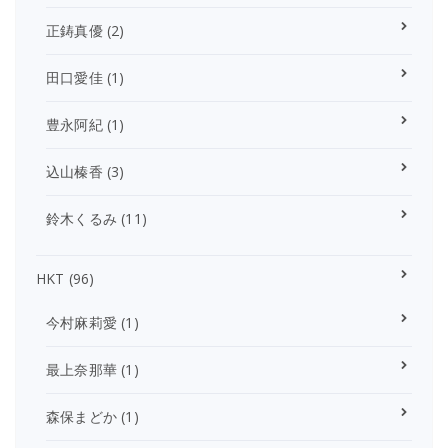
正鋳真優
(2)
田口愛佳
(1)
豊永阿紀
(1)
込山榛香
(3)
鈴木くるみ
(11)
HKT
(96)
今村麻莉愛
(1)
最上奈那華
(1)
森保まどか
(1)