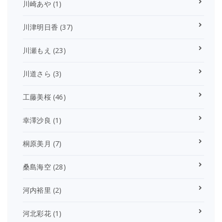
川崎あや
(1)
川津明日香
(37)
川瀬もえ
(23)
川道さら
(3)
工藤美桜
(46)
幸澤沙良
(1)
桐原美月
(7)
桑島海空
(28)
河内裕里
(2)
河北彩花
(1)