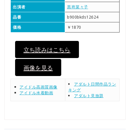
出演者
黒嵜菜々子
品番
b900bkds12624
価格
￥1870
立ち読みはこちら
画像を見る
アダルト日間作品ラン
アイドル高画質画像
キング
アイドル水着動画
アダルト見放題