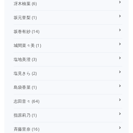
冴木柚葉
(6)
坂元誉梨
(1)
坂巻有紗
(14)
城間菜々美
(1)
塩地美澄
(3)
塩見きら
(2)
島袋香菜
(1)
志田音々
(64)
指原莉乃
(1)
斉藤里奈
(16)