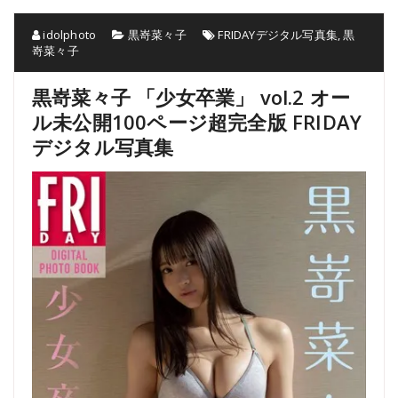
idolphoto
黒嵜菜々子
FRIDAYデジタル写真集
,
黒
嵜菜々子
黒嵜菜々子 「少女卒業」 vol.2 オー
ル未公開100ページ超完全版 FRIDAY
デジタル写真集