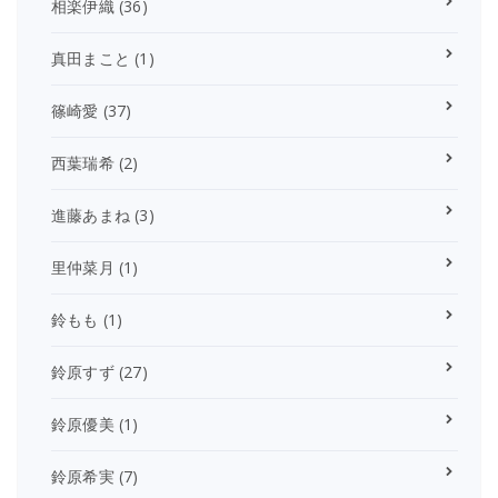
相楽伊織
(36)
真田まこと
(1)
篠崎愛
(37)
西葉瑞希
(2)
進藤あまね
(3)
里仲菜月
(1)
鈴もも
(1)
鈴原すず
(27)
鈴原優美
(1)
鈴原希実
(7)