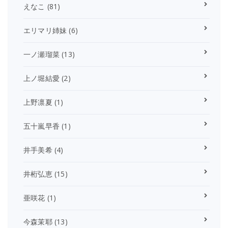
えなこ
(81)
エリマリ姉妹
(6)
一ノ瀬瑠菜
(13)
上ノ堀結愛
(2)
上野凛夏
(1)
五十嵐早香
(1)
井手美希
(4)
井桁弘恵
(15)
亜咲花
(1)
今森茉耶
(13)