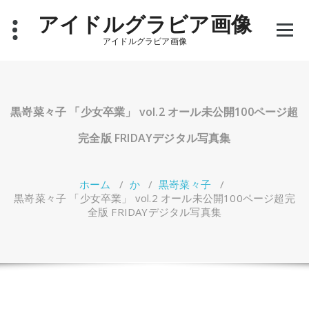
コ
アイドルグラビア画像
ン
テ
アイドルグラビア画像
ン
ツ
へ
ス
キ
黒嵜菜々子 「少女卒業」 vol.2 オール未公開100ページ超
ッ
プ
完全版 FRIDAYデジタル写真集
ホーム
/
か
/
黒嵜菜々子
/
黒嵜菜々子 「少女卒業」 vol.2 オール未公開100ページ超完
全版 FRIDAYデジタル写真集