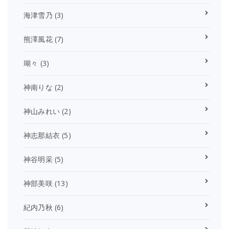
海津雪乃
(3)
熊澤風花
(7)
瑚々
(3)
神南りな
(2)
神山みれい
(2)
神志那結衣
(5)
神谷明采
(5)
神部美咲
(13)
紀内乃秋
(6)