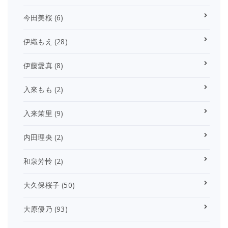
今田美桜
(6)
伊織もえ
(28)
伊藤愛真
(8)
入來もも
(2)
入来茉里
(9)
内田理央
(2)
和泉芳怜
(2)
大久保桜子
(50)
大原優乃
(93)