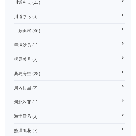
川瀬もえ
(23)
川道さら
(3)
工藤美桜
(46)
幸澤沙良
(1)
桐原美月
(7)
桑島海空
(28)
河内裕里
(2)
河北彩花
(1)
海津雪乃
(3)
熊澤風花
(7)