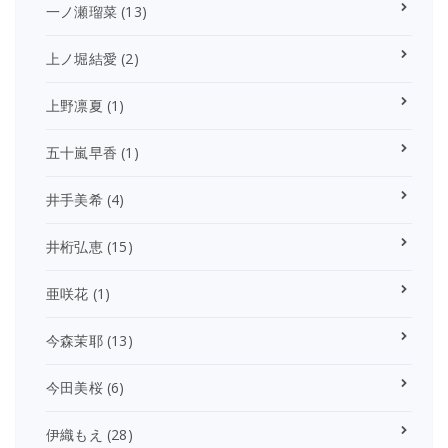
一ノ瀬瑠菜
(13)
上ノ堀結愛
(2)
上野凛夏
(1)
五十嵐早香
(1)
井手美希
(4)
井桁弘恵
(15)
亜咲花
(1)
今森茉耶
(13)
今田美桜
(6)
伊織もえ
(28)