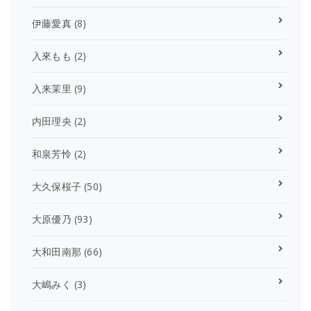
伊藤愛真
(8)
入來もも
(2)
入来茉里
(9)
内田理央
(2)
和泉芳怜
(2)
大久保桜子
(50)
大原優乃
(93)
大和田南那
(66)
大嶋みく
(3)