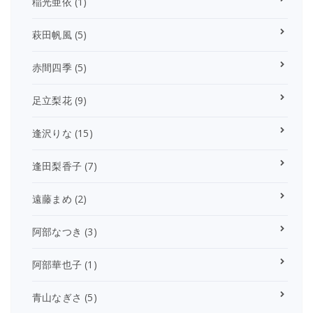
稲光亜依
(1)
萩田帆風
(5)
赤間四季
(5)
足立梨花
(9)
逢沢りな
(15)
逢田梨香子
(7)
遠藤まめ
(2)
阿部なつき
(3)
阿部華也子
(1)
青山なぎさ
(5)