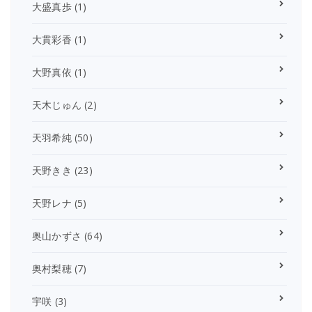
大盛真歩
(1)
大貫彩香
(1)
大野真依
(1)
天木じゅん
(2)
天羽希純
(50)
天野きき
(23)
天野レナ
(5)
奥山かずさ
(64)
奥村梨穂
(7)
宇咲
(3)