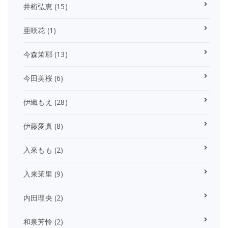
井桁弘恵
(15)
亜咲花
(1)
今森茉耶
(13)
今田美桜
(6)
伊織もえ
(28)
伊藤愛真
(8)
入來もも
(2)
入来茉里
(9)
内田理央
(2)
和泉芳怜
(2)