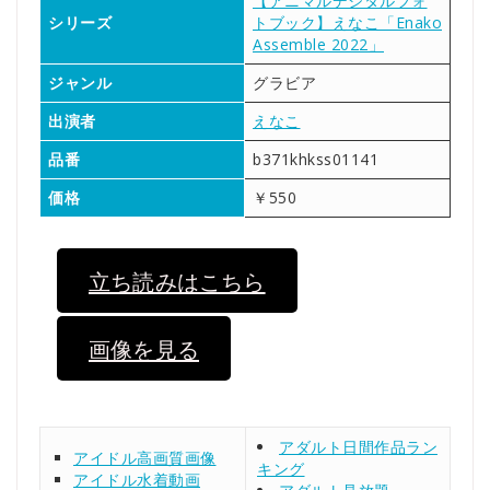
【アニマルデジタルフォ
シリーズ
トブック】えなこ「Enako
Assemble 2022」
ジャンル
グラビア
出演者
えなこ
品番
b371khkss01141
価格
￥550
立ち読みはこちら
画像を見る
アダルト日間作品ラン
アイドル高画質画像
キング
アイドル水着動画