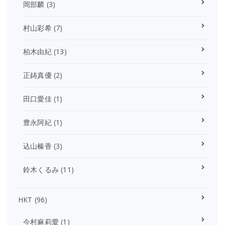
岡部麟
(3)
村山彩希
(7)
柏木由紀
(13)
正鋳真優
(2)
田口愛佳
(1)
豊永阿紀
(1)
込山榛香
(3)
鈴木くるみ
(11)
HKT
(96)
今村麻莉愛
(1)