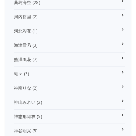
桑島海空
(28)
河内裕里
(2)
河北彩花
(1)
海津雪乃
(3)
熊澤風花
(7)
瑚々
(3)
神南りな
(2)
神山みれい
(2)
神志那結衣
(5)
神谷明采
(5)