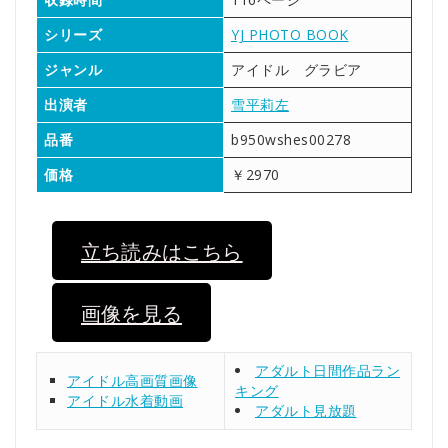
シリーズ
YJ PHOTO BOOK
ジャンル
アイドル グラビア
出演者
雪平莉左
品番
b950wshes00278
価格
￥2970
立ち読みはこちら
画像を見る
アダルト日間作品ラン
アイドル高画質画像
キング
アイドル水着動画
アダルト見放題