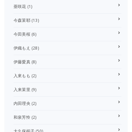
亜咲花
(1)
今森茉耶
(13)
今田美桜
(6)
伊織もえ
(28)
伊藤愛真
(8)
入來もも
(2)
入来茉里
(9)
内田理央
(2)
和泉芳怜
(2)
大久保桜子
(50)