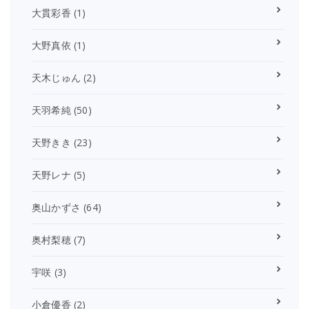
大貫彩香
(1)
大野真依
(1)
天木じゅん
(2)
天羽希純
(50)
天野きき
(23)
天野レナ
(5)
奥山かずさ
(64)
奥村梨穂
(7)
宇咲
(3)
小倉優香
(2)