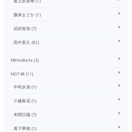
最上奈那華
(1)
森保まどか
(1)
武田智加
(7)
田中美久
(82)
Minisuka.tv
(2)
NGT48
(11)
中村歩加
(1)
小越春花
(1)
本間日陽
(7)
真下華穂
(1)