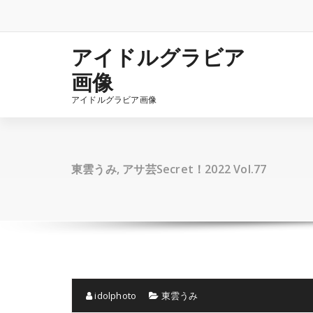
コ
ン
テ
ン
アイドルグラビア
ツ
画像
へ
ス
アイドルグラビア画像
キ
ッ
プ
東雲うみ, アサ芸Secret！2022 Vol.77
idolphoto
東雲うみ