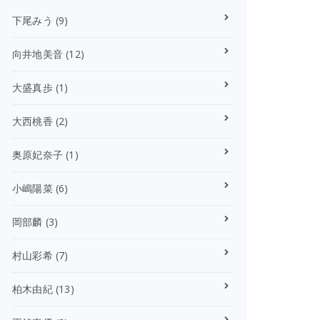
下尾みう
(9)
向井地美音
(12)
大盛真歩
(1)
大西桃香
(2)
奥原妃奈子
(1)
小嶋陽菜
(6)
岡部麟
(3)
村山彩希
(7)
柏木由紀
(13)