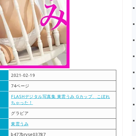
2021-02-19
74ページ
FLASHデジタル写真集 東雲うみ Gカップ、こぼれ
ちゃった！
グラビア
東雲うみ
b477bryse03787