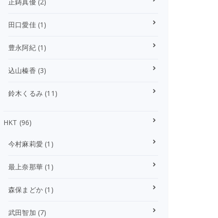
正鋳真優
(2)
田口愛佳
(1)
豊永阿紀
(1)
込山榛香
(3)
鈴木くるみ
(11)
HKT
(96)
今村麻莉愛
(1)
最上奈那華
(1)
森保まどか
(1)
武田智加
(7)