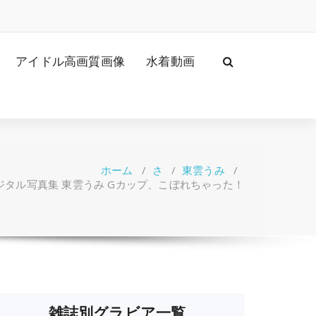
アイドル高画質画像
水着動画
ホーム
/
さ
/
東雲うみ
/
デジタル写真集 東雲うみ Gカップ、こぼれちゃった！
雑誌別グラビア一覧