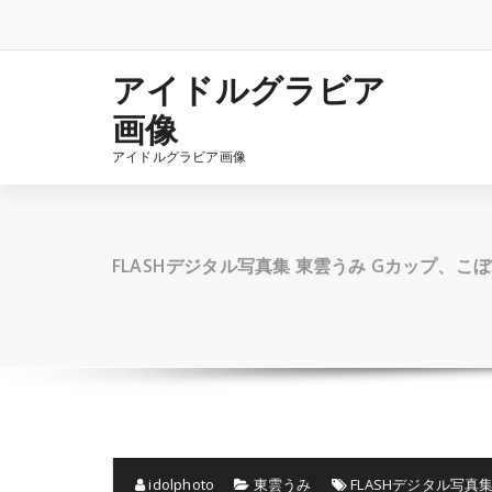
コ
ン
テ
ン
アイドルグラビア
ツ
画像
へ
ス
アイドルグラビア画像
キ
ッ
プ
FLASHデジタル写真集 東雲うみ Gカップ、こ
idolphoto
東雲うみ
FLASHデジタル写真