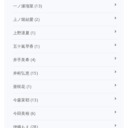
一ノ瀬瑠菜
(13)
上ノ堀結愛
(2)
上野凛夏
(1)
五十嵐早香
(1)
井手美希
(4)
井桁弘恵
(15)
亜咲花
(1)
今森茉耶
(13)
今田美桜
(6)
伊織もえ
(28)