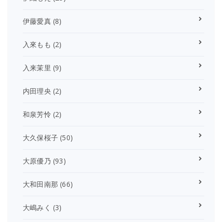
伊藤愛真
(8)
入來もも
(2)
入来茉里
(9)
内田理央
(2)
和泉芳怜
(2)
大久保桜子
(50)
大原優乃
(93)
大和田南那
(66)
大嶋みく
(3)