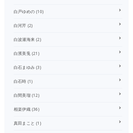
白戸ゆめの
(10)
白河芹
(2)
白波瀬海来
(2)
白濱美兎
(21)
白石まゆみ
(3)
白石時
(1)
白間美瑠
(12)
相楽伊織
(36)
真田まこと
(1)