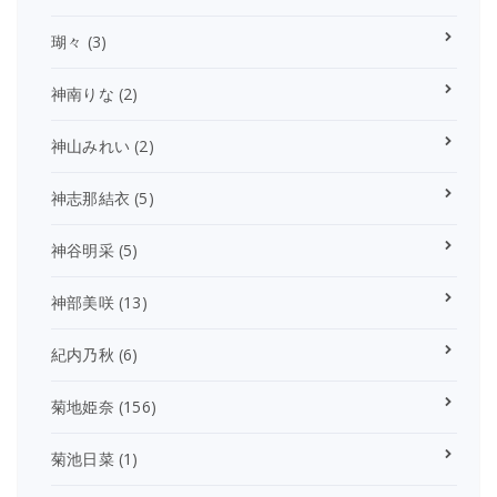
瑚々
(3)
神南りな
(2)
神山みれい
(2)
神志那結衣
(5)
神谷明采
(5)
神部美咲
(13)
紀内乃秋
(6)
菊地姫奈
(156)
菊池日菜
(1)