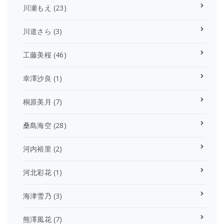
川瀬もえ
(23)
川道さら
(3)
工藤美桜
(46)
幸澤沙良
(1)
桐原美月
(7)
桑島海空
(28)
河内裕里
(2)
河北彩花
(1)
海津雪乃
(3)
熊澤風花
(7)