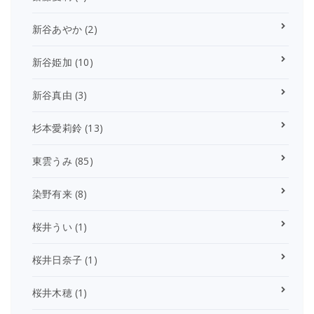
新谷あやか
(2)
新谷姫加
(10)
新谷真由
(3)
杉本愛莉鈴
(13)
東雲うみ
(85)
染野有来
(8)
桜井うい
(1)
桜井日奈子
(1)
桜井木穂
(1)