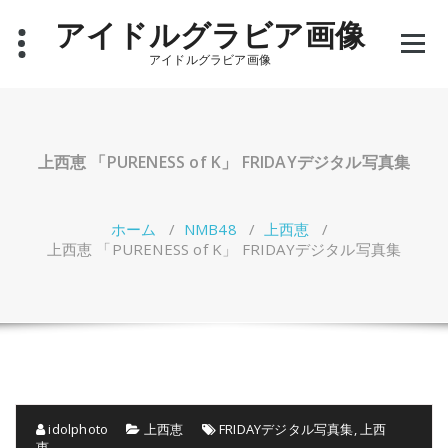
コ
アイドルグラビア画像
ン
テ
アイドルグラビア画像
ン
ツ
へ
ス
キ
上西恵 「PURENESS of K」 FRIDAYデジタル写真集
ッ
プ
ホーム
/
NMB48
/
上西恵
/
上西恵 「PURENESS of K」 FRIDAYデジタル写真集
idolphoto
上西恵
FRIDAYデジタル写真集
,
上西
恵