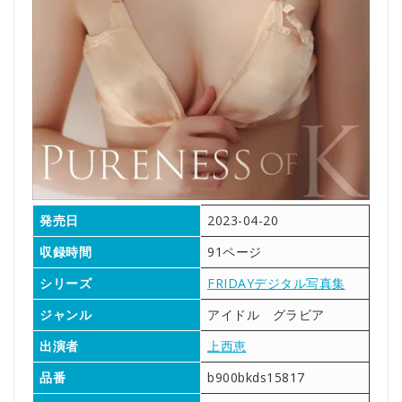
発売日
2023-04-20
収録時間
91ページ
シリーズ
FRIDAYデジタル写真集
ジャンル
アイドル グラビア
出演者
上西恵
品番
b900bkds15817