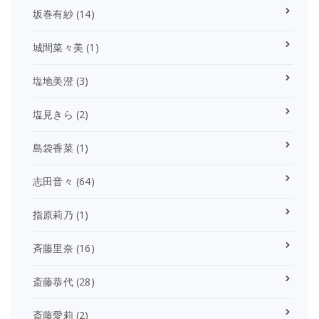
坂巻有紗
(14)
城間菜々美
(1)
塩地美澄
(3)
塩見きら
(2)
島袋香菜
(1)
志田音々
(64)
指原莉乃
(1)
斉藤里奈
(16)
斎藤恭代
(28)
斎藤愛莉
(2)