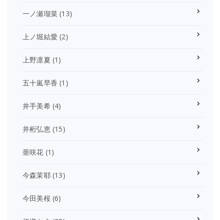
一ノ瀬瑠菜
(13)
上ノ堀結愛
(2)
上野凛夏
(1)
五十嵐早香
(1)
井手美希
(4)
井桁弘恵
(15)
亜咲花
(1)
今森茉耶
(13)
今田美桜
(6)