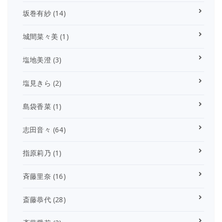
坂巻有紗
(14)
城間菜々美
(1)
塩地美澄
(3)
塩見きら
(2)
島袋香菜
(1)
志田音々
(64)
指原莉乃
(1)
斉藤里奈
(16)
斎藤恭代
(28)