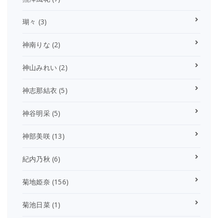
瑚々
(3)
神南りな
(2)
神山みれい
(2)
神志那結衣
(5)
神谷明采
(5)
神部美咲
(13)
紀内乃秋
(6)
菊地姫奈
(156)
菊池日菜
(1)