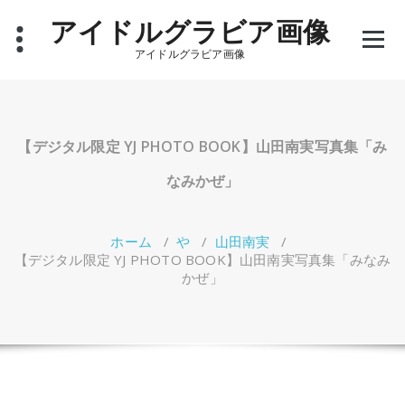
コ
アイドルグラビア画像
ン
テ
アイドルグラビア画像
ン
ツ
へ
ス
キ
【デジタル限定 YJ PHOTO BOOK】山田南実写真集「み
ッ
プ
なみかぜ」
ホーム
/
や
/
山田南実
/
【デジタル限定 YJ PHOTO BOOK】山田南実写真集「みなみ
かぜ」