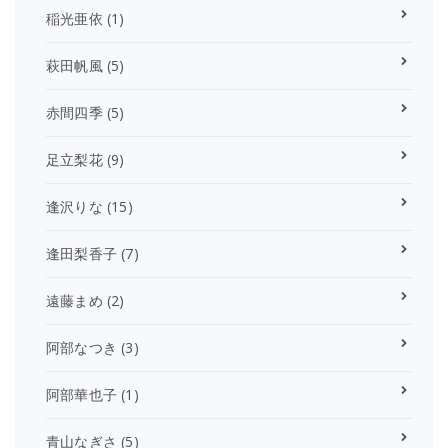
稲光亜依
(1)
萩田帆風
(5)
赤間四季
(5)
足立梨花
(9)
逢沢りな
(15)
逢田梨香子
(7)
遠藤まめ
(2)
阿部なつき
(3)
阿部華也子
(1)
青山なぎさ
(5)