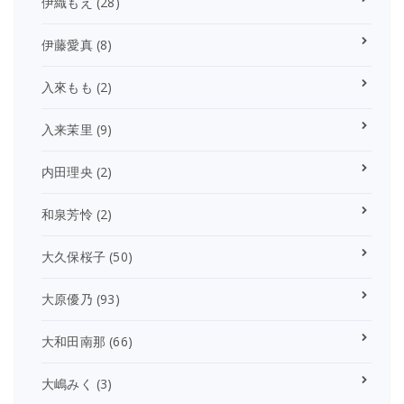
伊織もえ
(28)
伊藤愛真
(8)
入來もも
(2)
入来茉里
(9)
内田理央
(2)
和泉芳怜
(2)
大久保桜子
(50)
大原優乃
(93)
大和田南那
(66)
大嶋みく
(3)