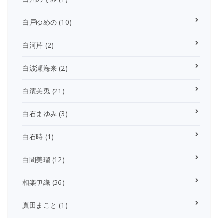
白戸ゆめの
(10)
白河芹
(2)
白波瀬海来
(2)
白濱美兎
(21)
白石まゆみ
(3)
白石時
(1)
白間美瑠
(12)
相楽伊織
(36)
真田まこと
(1)