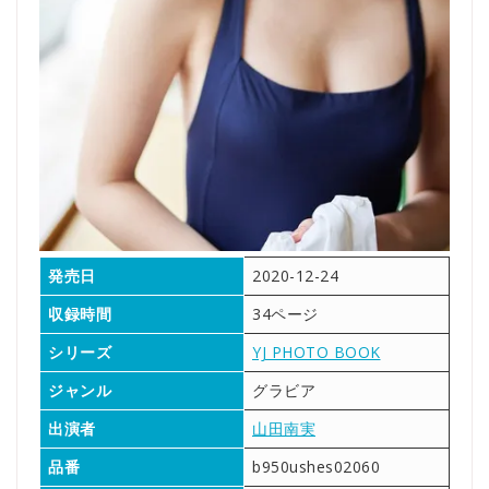
発売日
2020-12-24
収録時間
34ページ
シリーズ
YJ PHOTO BOOK
ジャンル
グラビア
出演者
山田南実
品番
b950ushes02060