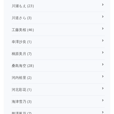
川瀬もえ
(23)
川道さら
(3)
工藤美桜
(46)
幸澤沙良
(1)
桐原美月
(7)
桑島海空
(28)
河内裕里
(2)
河北彩花
(1)
海津雪乃
(3)
熊澤風花
(7)