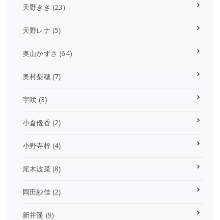
天野きき
(23)
天野レナ
(5)
奥山かずさ
(64)
奥村梨穂
(7)
宇咲
(3)
小倉優香
(2)
小野寺梓
(4)
尾木波菜
(8)
岡田紗佳
(2)
新井遥
(9)