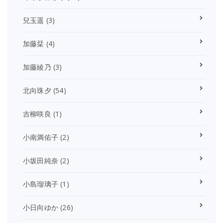
兒玉遥
(3)
加藤栞
(4)
加藤綾乃
(3)
北向珠夕
(54)
吉柳咲良
(1)
小南満佑子
(2)
小坂田純奈
(2)
小島瑠璃子
(1)
小日向ゆか
(26)