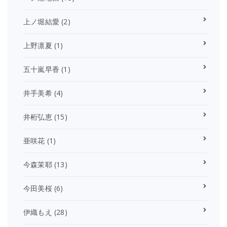
上ノ堀結愛
(2)
上野凛夏
(1)
五十嵐早香
(1)
井手美希
(4)
井桁弘恵
(15)
亜咲花
(1)
今森茉耶
(13)
今田美桜
(6)
伊織もえ
(28)