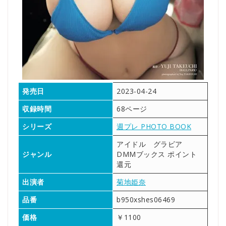
発売日
2023-04-24
収録時間
68ページ
シリーズ
週プレ PHOTO BOOK
アイドル グラビア
ジャンル
DMMブックス ポイント
還元
出演者
菊地姫奈
品番
b950xshes06469
価格
￥1100