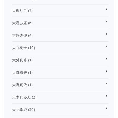
大槻りこ
(7)
大瀧沙羅
(6)
大熊杏優
(4)
大白桃子
(10)
大盛真歩
(1)
大貫彩香
(1)
大野真依
(1)
天木じゅん
(2)
天羽希純
(50)