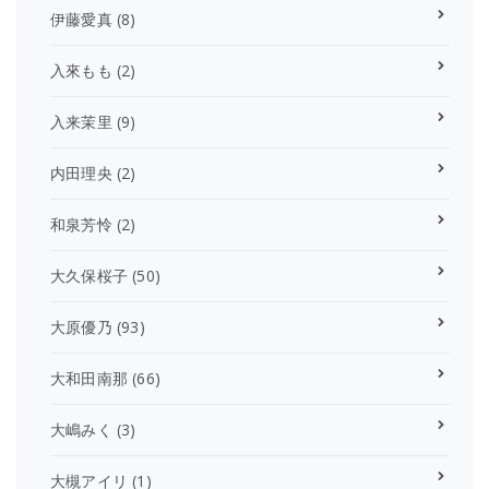
伊藤愛真
(8)
入來もも
(2)
入来茉里
(9)
内田理央
(2)
和泉芳怜
(2)
大久保桜子
(50)
大原優乃
(93)
大和田南那
(66)
大嶋みく
(3)
大槻アイリ
(1)