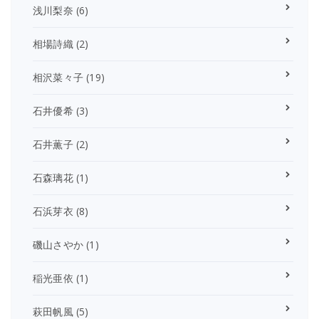
浅川梨奈
(6)
相場詩織
(2)
相沢菜々子
(19)
石井優希
(3)
石井薫子
(2)
石森璃花
(1)
石浜芽衣
(8)
磯山さやか
(1)
稲光亜依
(1)
萩田帆風
(5)