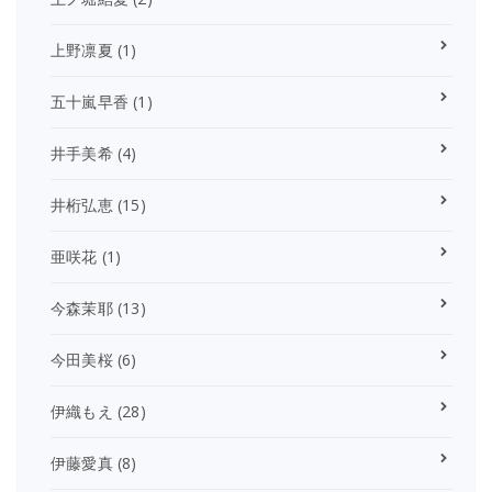
上野凛夏
(1)
五十嵐早香
(1)
井手美希
(4)
井桁弘恵
(15)
亜咲花
(1)
今森茉耶
(13)
今田美桜
(6)
伊織もえ
(28)
伊藤愛真
(8)