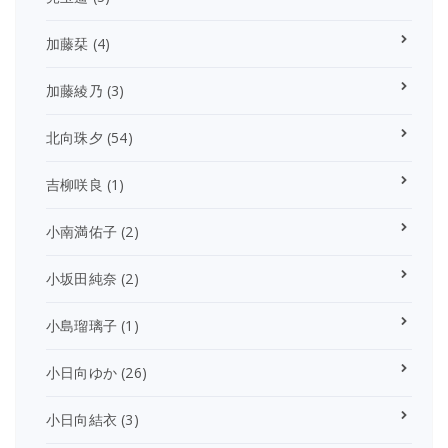
加藤栞
(4)
加藤綾乃
(3)
北向珠夕
(54)
吉柳咲良
(1)
小南満佑子
(2)
小坂田純奈
(2)
小島瑠璃子
(1)
小日向ゆか
(26)
小日向結衣
(3)