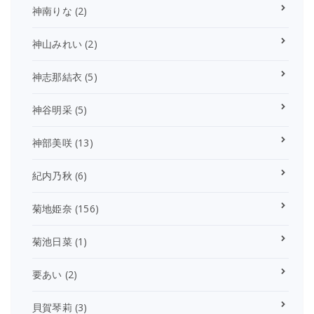
神南りな
(2)
神山みれい
(2)
神志那結衣
(5)
神谷明采
(5)
神部美咲
(13)
紀内乃秋
(6)
菊地姫奈
(156)
菊池日菜
(1)
要あい
(2)
貝賀琴莉
(3)