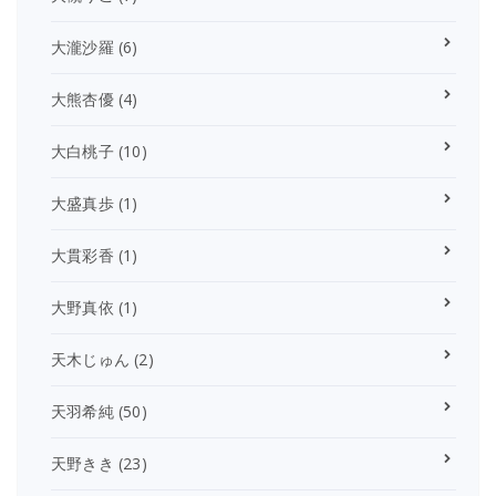
大瀧沙羅
(6)
大熊杏優
(4)
大白桃子
(10)
大盛真歩
(1)
大貫彩香
(1)
大野真依
(1)
天木じゅん
(2)
天羽希純
(50)
天野きき
(23)