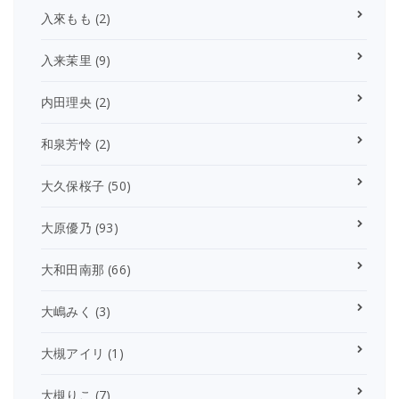
入來もも
(2)
入来茉里
(9)
内田理央
(2)
和泉芳怜
(2)
大久保桜子
(50)
大原優乃
(93)
大和田南那
(66)
大嶋みく
(3)
大槻アイリ
(1)
大槻りこ
(7)