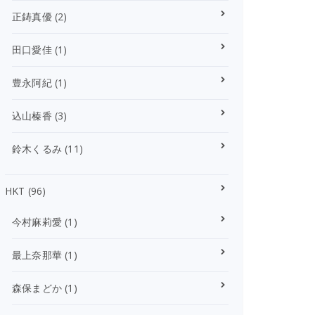
正鋳真優
(2)
田口愛佳
(1)
豊永阿紀
(1)
込山榛香
(3)
鈴木くるみ
(11)
HKT
(96)
今村麻莉愛
(1)
最上奈那華
(1)
森保まどか
(1)