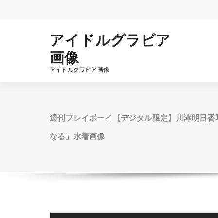
コ
ン
テ
ン
アイドルグラビア
ツ
画像
へ
ス
アイドルグラビア画像
キ
ッ
プ
週刊プレイボーイ【デジタル限定】川津明日香
なる」水着画像