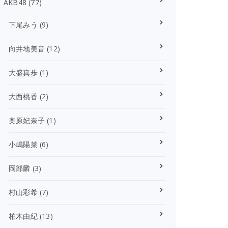
AKB48
(77)
下尾みう
(9)
向井地美音
(12)
大盛真歩
(1)
大西桃香
(2)
奥原妃奈子
(1)
小嶋陽菜
(6)
岡部麟
(3)
村山彩希
(7)
柏木由紀
(13)