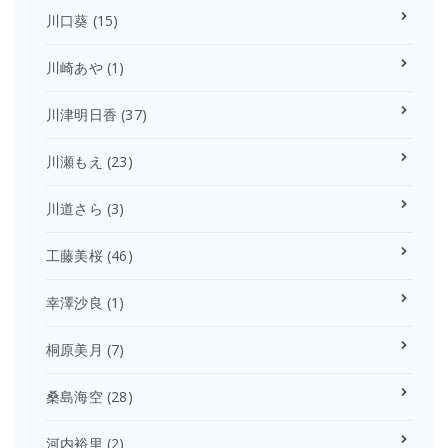
川口葵
(15)
川崎あや
(1)
川津明日香
(37)
川瀬もえ
(23)
川道さら
(3)
工藤美桜
(46)
幸澤沙良
(1)
桐原美月
(7)
桑島海空
(28)
河内裕里
(2)