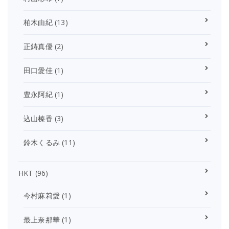
柏木由紀
(13)
正鋳真優
(2)
田口愛佳
(1)
豊永阿紀
(1)
込山榛香
(3)
鈴木くるみ
(11)
HKT
(96)
今村麻莉愛
(1)
最上奈那華
(1)