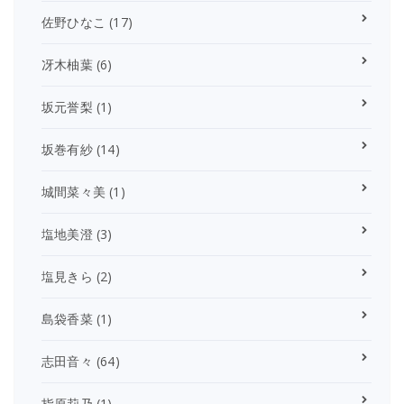
佐野ひなこ
(17)
冴木柚葉
(6)
坂元誉梨
(1)
坂巻有紗
(14)
城間菜々美
(1)
塩地美澄
(3)
塩見きら
(2)
島袋香菜
(1)
志田音々
(64)
指原莉乃
(1)