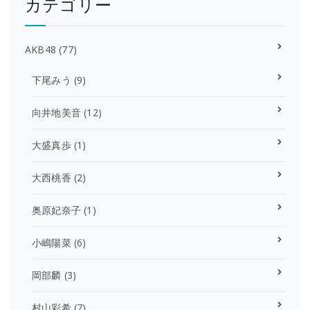
カテゴリー
AKB48
(77)
下尾みう
(9)
向井地美音
(12)
大盛真歩
(1)
大西桃香
(2)
奥原妃奈子
(1)
小嶋陽菜
(6)
岡部麟
(3)
村山彩希
(7)