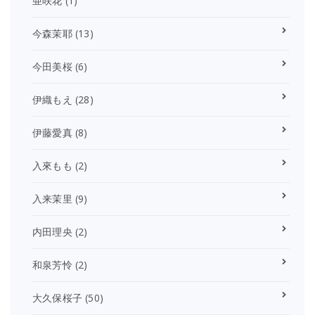
亜咲花
(1)
今森茉耶
(13)
今田美桜
(6)
伊織もえ
(28)
伊藤愛真
(8)
入來もも
(2)
入来茉里
(9)
内田理央
(2)
和泉芳怜
(2)
大久保桜子
(50)