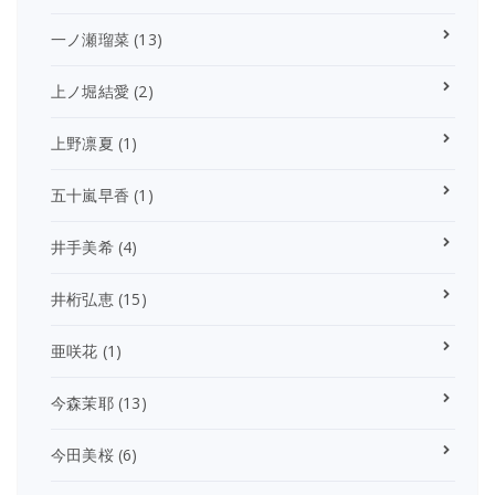
一ノ瀬瑠菜
(13)
上ノ堀結愛
(2)
上野凛夏
(1)
五十嵐早香
(1)
井手美希
(4)
井桁弘恵
(15)
亜咲花
(1)
今森茉耶
(13)
今田美桜
(6)