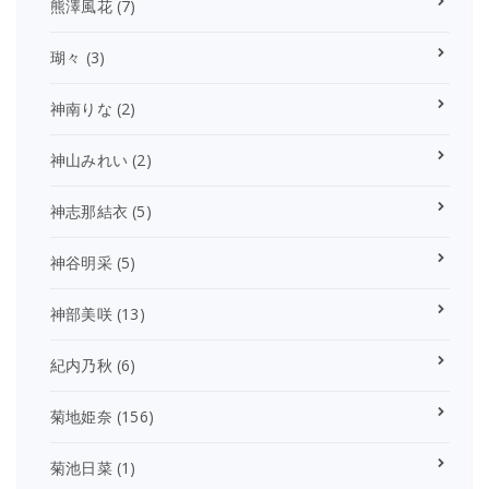
熊澤風花
(7)
瑚々
(3)
神南りな
(2)
神山みれい
(2)
神志那結衣
(5)
神谷明采
(5)
神部美咲
(13)
紀内乃秋
(6)
菊地姫奈
(156)
菊池日菜
(1)