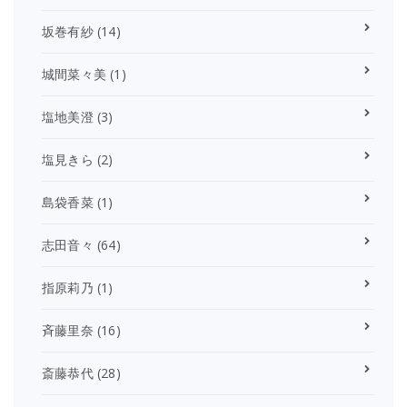
坂巻有紗
(14)
城間菜々美
(1)
塩地美澄
(3)
塩見きら
(2)
島袋香菜
(1)
志田音々
(64)
指原莉乃
(1)
斉藤里奈
(16)
斎藤恭代
(28)