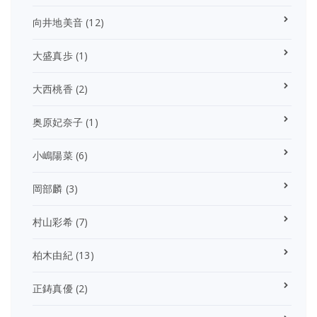
向井地美音
(12)
大盛真歩
(1)
大西桃香
(2)
奥原妃奈子
(1)
小嶋陽菜
(6)
岡部麟
(3)
村山彩希
(7)
柏木由紀
(13)
正鋳真優
(2)