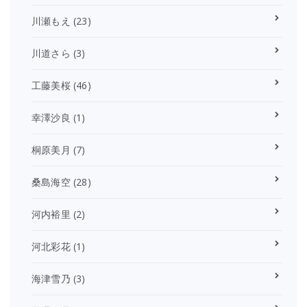
川瀬もえ
(23)
川道さら
(3)
工藤美桜
(46)
幸澤沙良
(1)
桐原美月
(7)
桑島海空
(28)
河内裕里
(2)
河北彩花
(1)
海津雪乃
(3)