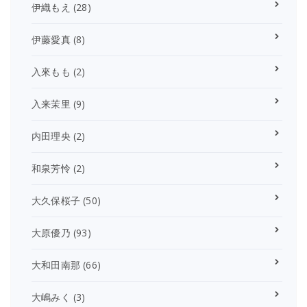
伊織もえ
(28)
伊藤愛真
(8)
入來もも
(2)
入来茉里
(9)
内田理央
(2)
和泉芳怜
(2)
大久保桜子
(50)
大原優乃
(93)
大和田南那
(66)
大嶋みく
(3)