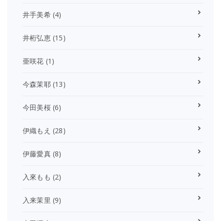
井手美希
(4)
井桁弘恵
(15)
亜咲花
(1)
今森茉耶
(13)
今田美桜
(6)
伊織もえ
(28)
伊藤愛真
(8)
入來もも
(2)
入来茉里
(9)