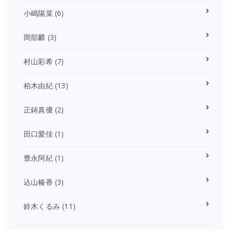
小嶋陽菜
(6)
岡部麟
(3)
村山彩希
(7)
柏木由紀
(13)
正鋳真優
(2)
田口愛佳
(1)
豊永阿紀
(1)
込山榛香
(3)
鈴木くるみ
(11)