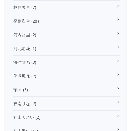
桐原美月
(7)
桑島海空
(28)
河内裕里
(2)
河北彩花
(1)
海津雪乃
(3)
熊澤風花
(7)
瑚々
(3)
神南りな
(2)
神山みれい
(2)
神志那結衣
(5)