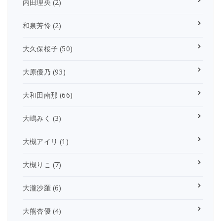
内田理央
(2)
和泉芳怜
(2)
大久保桜子
(50)
大原優乃
(93)
大和田南那
(66)
大嶋みく
(3)
大槻アイリ
(1)
大槻りこ
(7)
大瀧沙羅
(6)
大熊杏優
(4)