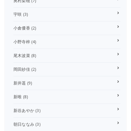
奥村梨穂
(7)
宇咲
(3)
小倉優香
(2)
小野寺梓
(4)
尾木波菜
(8)
岡田紗佳
(2)
新井遥
(9)
新唯
(8)
新谷あやか
(3)
朝日ななみ
(3)