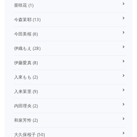
亜咲花
(1)
今森茉耶
(13)
今田美桜
(6)
伊織もえ
(28)
伊藤愛真
(8)
入來もも
(2)
入来茉里
(9)
内田理央
(2)
和泉芳怜
(2)
大久保桜子
(50)