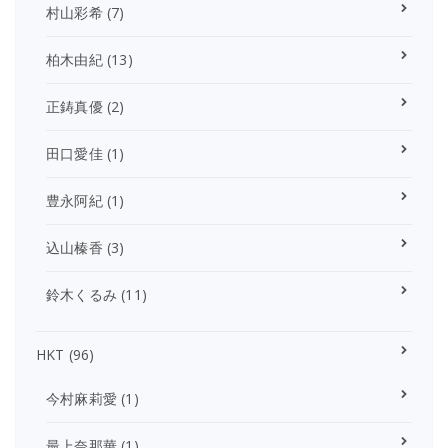
村山彩希
(7)
柏木由紀
(13)
正鋳真優
(2)
田口愛佳
(1)
豊永阿紀
(1)
込山榛香
(3)
鈴木くるみ
(11)
HKT
(96)
今村麻莉愛
(1)
最上奈那華
(1)