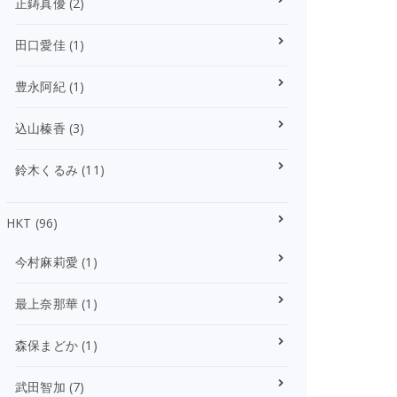
正鋳真優
(2)
田口愛佳
(1)
豊永阿紀
(1)
込山榛香
(3)
鈴木くるみ
(11)
HKT
(96)
今村麻莉愛
(1)
最上奈那華
(1)
森保まどか
(1)
武田智加
(7)