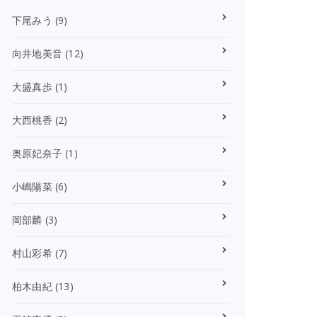
下尾みう
(9)
向井地美音
(12)
大盛真歩
(1)
大西桃香
(2)
奥原妃奈子
(1)
小嶋陽菜
(6)
岡部麟
(3)
村山彩希
(7)
柏木由紀
(13)