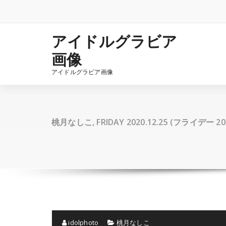
コ
ン
テ
ン
アイドルグラビア
ツ
画像
へ
ス
アイドルグラビア画像
キ
ッ
プ
桃月なしこ, FRIDAY 2020.12.25 (フライデー 2
idolphoto
桃月なしこ