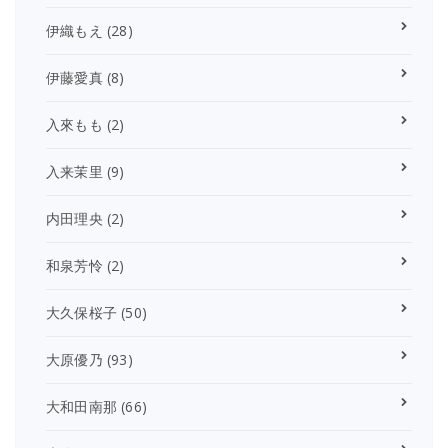
伊織もえ
(28)
伊藤愛真
(8)
入來もも
(2)
入来茉里
(9)
内田理央
(2)
和泉芳怜
(2)
大久保桜子
(50)
大原優乃
(93)
大和田南那
(66)