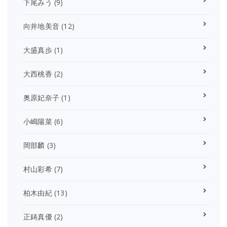
下尾みう
(9)
向井地美音
(12)
大盛真歩
(1)
大西桃香
(2)
奥原妃奈子
(1)
小嶋陽菜
(6)
岡部麟
(3)
村山彩希
(7)
柏木由紀
(13)
正鋳真優
(2)