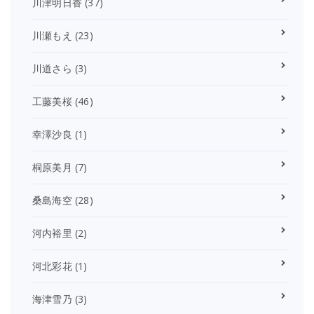
川津明日香
(37)
川瀬もえ
(23)
川道さら
(3)
工藤美桜
(46)
幸澤沙良
(1)
桐原美月
(7)
桑島海空
(28)
河内裕里
(2)
河北彩花
(1)
海津雪乃
(3)