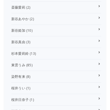
斎藤愛莉
(2)
新谷あやか
(2)
新谷姫加
(10)
新谷真由
(3)
杉本愛莉鈴
(13)
東雲うみ
(85)
染野有来
(8)
桜井うい
(1)
桜井日奈子
(1)