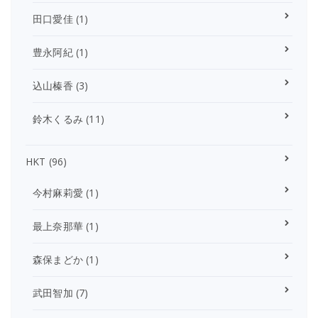
田口愛佳
(1)
豊永阿紀
(1)
込山榛香
(3)
鈴木くるみ
(11)
HKT
(96)
今村麻莉愛
(1)
最上奈那華
(1)
森保まどか
(1)
武田智加
(7)