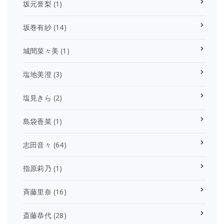
坂元誉梨
(1)
坂巻有紗
(14)
城間菜々美
(1)
塩地美澄
(3)
塩見きら
(2)
島袋香菜
(1)
志田音々
(64)
指原莉乃
(1)
斉藤里奈
(16)
斎藤恭代
(28)