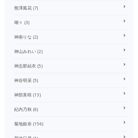
熊澤風花
(7)
瑚々
(3)
神南りな
(2)
神山みれい
(2)
神志那結衣
(5)
神谷明采
(5)
神部美咲
(13)
紀内乃秋
(6)
菊地姫奈
(156)