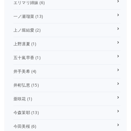
エリマリ姉妹
(6)
一ノ瀬瑠菜
(13)
上ノ堀結愛
(2)
上野凛夏
(1)
五十嵐早香
(1)
井手美希
(4)
井桁弘恵
(15)
亜咲花
(1)
今森茉耶
(13)
今田美桜
(6)