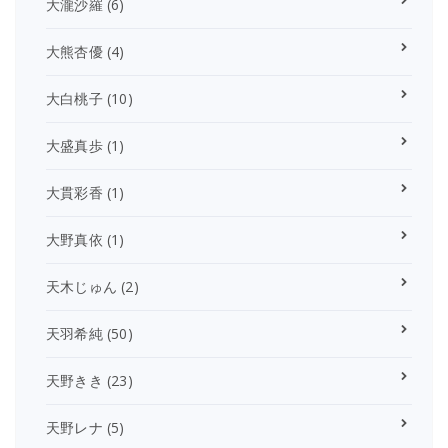
大瀧沙羅
(6)
大熊杏優
(4)
大白桃子
(10)
大盛真歩
(1)
大貫彩香
(1)
大野真依
(1)
天木じゅん
(2)
天羽希純
(50)
天野きき
(23)
天野レナ
(5)