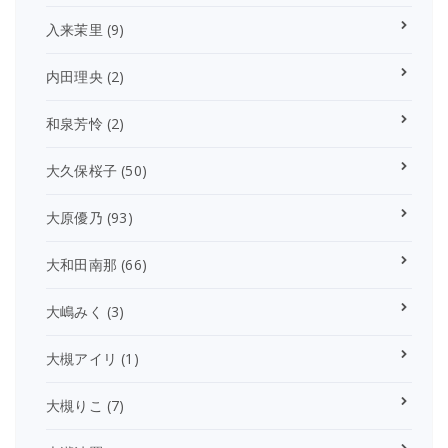
入来茉里
(9)
内田理央
(2)
和泉芳怜
(2)
大久保桜子
(50)
大原優乃
(93)
大和田南那
(66)
大嶋みく
(3)
大槻アイリ
(1)
大槻りこ
(7)