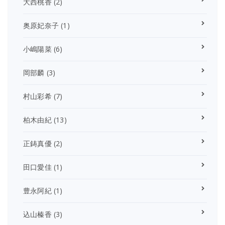
大西桃香
(2)
奥原妃奈子
(1)
小嶋陽菜
(6)
岡部麟
(3)
村山彩希
(7)
柏木由紀
(13)
正鋳真優
(2)
田口愛佳
(1)
豊永阿紀
(1)
込山榛香
(3)