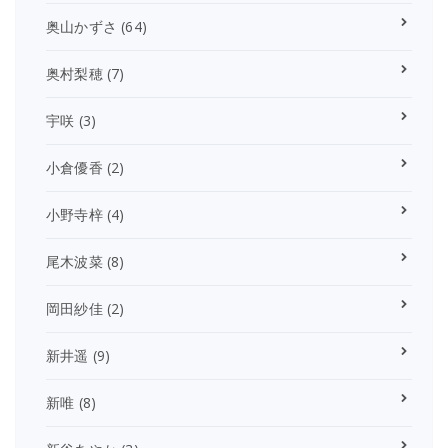
奥山かずさ
(64)
奥村梨穂
(7)
宇咲
(3)
小倉優香
(2)
小野寺梓
(4)
尾木波菜
(8)
岡田紗佳
(2)
新井遥
(9)
新唯
(8)