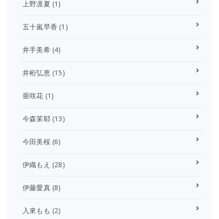
上野凛夏
(1)
五十嵐早香
(1)
井手美希
(4)
井桁弘恵
(15)
亜咲花
(1)
今森茉耶
(13)
今田美桜
(6)
伊織もえ
(28)
伊藤愛真
(8)
入來もも
(2)