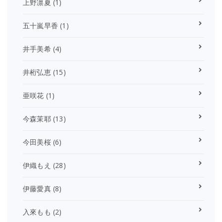
上野凛夏
(1)
五十嵐早香
(1)
井手美希
(4)
井桁弘恵
(15)
亜咲花
(1)
今森茉耶
(13)
今田美桜
(6)
伊織もえ
(28)
伊藤愛真
(8)
入來もも
(2)