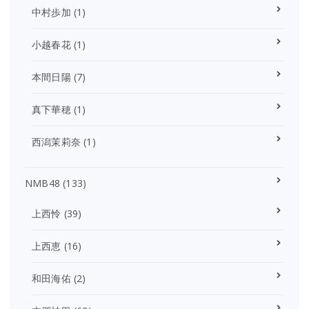
中村歩加
(1)
小越春花
(1)
本間日陽
(7)
真下華穂
(1)
西潟茉莉奈
(1)
NMB48
(133)
上西怜
(39)
上西恵
(16)
和田海佑
(2)