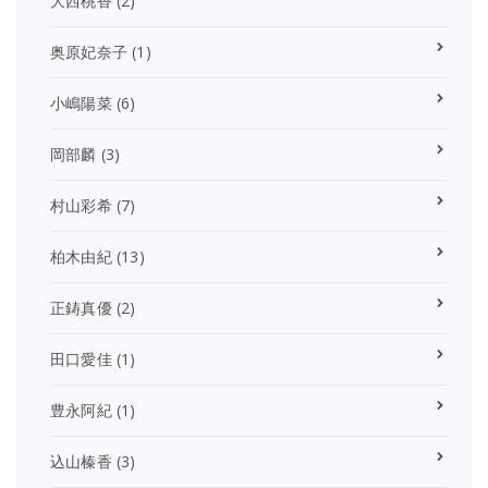
大西桃香
(2)
奥原妃奈子
(1)
小嶋陽菜
(6)
岡部麟
(3)
村山彩希
(7)
柏木由紀
(13)
正鋳真優
(2)
田口愛佳
(1)
豊永阿紀
(1)
込山榛香
(3)