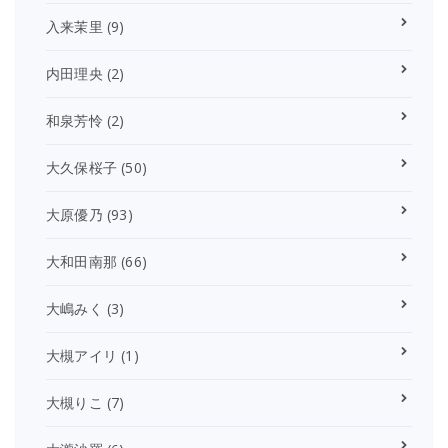
入来茉里
(9)
内田理央
(2)
和泉芳怜
(2)
大久保桜子
(50)
大原優乃
(93)
大和田南那
(66)
大嶋みく
(3)
大槻アイリ
(1)
大槻りこ
(7)