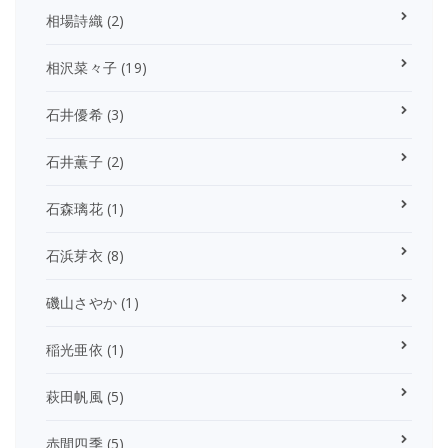
相場詩織
(2)
相沢菜々子
(19)
石井優希
(3)
石井薫子
(2)
石森璃花
(1)
石浜芽衣
(8)
磯山さやか
(1)
稲光亜依
(1)
萩田帆風
(5)
赤間四季
(5)