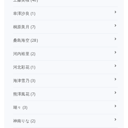
幸澤沙良
(1)
桐原美月
(7)
桑島海空
(28)
河内裕里
(2)
河北彩花
(1)
海津雪乃
(3)
熊澤風花
(7)
瑚々
(3)
神南りな
(2)