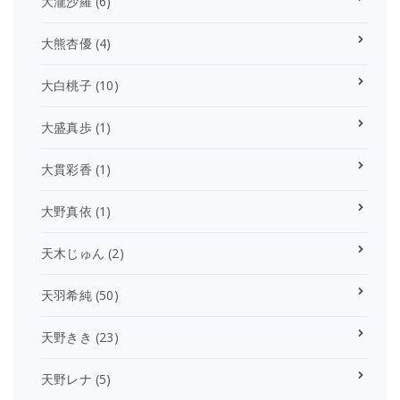
大瀧沙羅
(6)
大熊杏優
(4)
大白桃子
(10)
大盛真歩
(1)
大貫彩香
(1)
大野真依
(1)
天木じゅん
(2)
天羽希純
(50)
天野きき
(23)
天野レナ
(5)