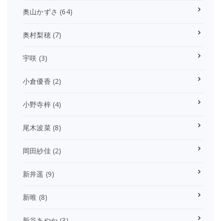
奥山かずさ
(64)
奥村梨穂
(7)
宇咲
(3)
小倉優香
(2)
小野寺梓
(4)
尾木波菜
(8)
岡田紗佳
(2)
新井遥
(9)
新唯
(8)
新谷あやか
(3)