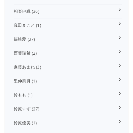
相楽伊織
(36)
真田まこと
(1)
篠崎愛
(37)
西葉瑞希
(2)
進藤あまね
(3)
里仲菜月
(1)
鈴もも
(1)
鈴原すず
(27)
鈴原優美
(1)