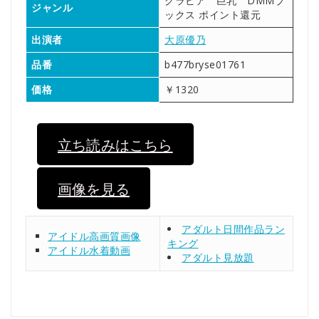
グラビア 巨乳 DMMブ
ジャンル
ックス ポイント還元
出演者
大原優乃
品番
b477bryse01761
価格
￥1320
立ち読みはこちら
画像を見る
アダルト日間作品ラン
アイドル高画質画像
キング
アイドル水着動画
アダルト見放題