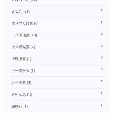
えなこ
(81)
エリマリ姉妹
(6)
一ノ瀬瑠菜
(13)
上ノ堀結愛
(2)
上野凛夏
(1)
五十嵐早香
(1)
井手美希
(4)
井桁弘恵
(15)
亜咲花
(1)