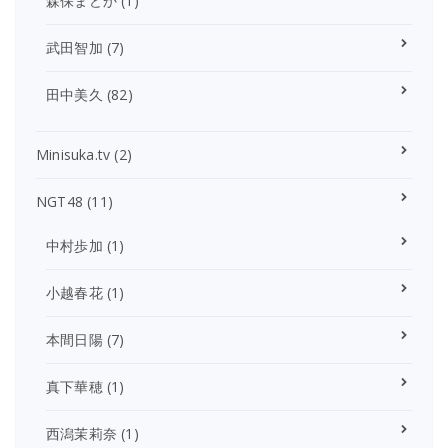
森保まどか
(1)
武田智加
(7)
田中美久
(82)
Minisuka.tv
(2)
NGT48
(11)
中村歩加
(1)
小越春花
(1)
本間日陽
(7)
真下華穂
(1)
西潟茉莉奈
(1)