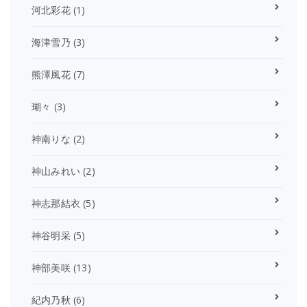
河北彩花
(1)
海津雪乃
(3)
熊澤風花
(7)
瑚々
(3)
神南りな
(2)
神山みれい
(2)
神志那結衣
(5)
神谷明采
(5)
神部美咲
(13)
紀内乃秋
(6)