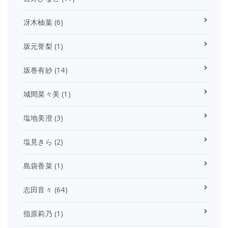
冴木柚葉
(6)
坂元誉梨
(1)
坂巻有紗
(14)
城間菜々美
(1)
塩地美澄
(3)
塩見きら
(2)
島袋香菜
(1)
志田音々
(64)
指原莉乃
(1)