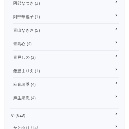
阿部なつき
(3)
阿部華也子
(1)
青山なぎさ
(5)
青島心
(4)
青戸しの
(3)
飯豊まりえ
(1)
麻倉瑞季
(4)
麻生果恩
(4)
か
(628)
かとゆり
(14)