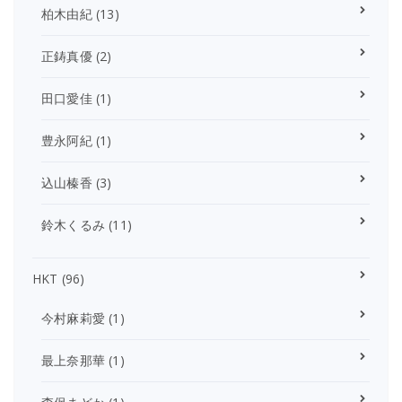
柏木由紀
(13)
正鋳真優
(2)
田口愛佳
(1)
豊永阿紀
(1)
込山榛香
(3)
鈴木くるみ
(11)
HKT
(96)
今村麻莉愛
(1)
最上奈那華
(1)