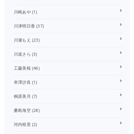
川崎あや
(1)
川津明日香
(37)
川瀬もえ
(23)
川道さら
(3)
工藤美桜
(46)
幸澤沙良
(1)
桐原美月
(7)
桑島海空
(28)
河内裕里
(2)