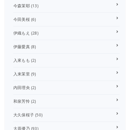
今森茉耶
(13)
今田美桜
(6)
伊織もえ
(28)
伊藤愛真
(8)
入來もも
(2)
入来茉里
(9)
内田理央
(2)
和泉芳怜
(2)
大久保桜子
(50)
大原優乃
(93)