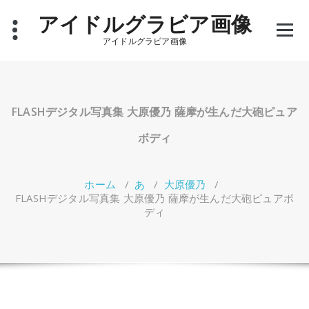
コ
アイドルグラビア画像
ン
テ
アイドルグラビア画像
ン
ツ
へ
ス
キ
FLASHデジタル写真集 大原優乃 薩摩が生んだ大砲ピュア
ッ
プ
ボディ
ホーム
/
あ
/
大原優乃
/
FLASHデジタル写真集 大原優乃 薩摩が生んだ大砲ピュアボ
ディ