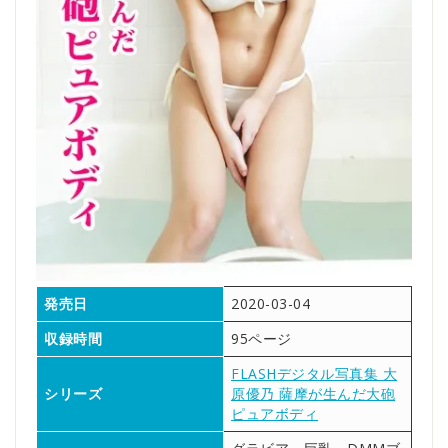
発売日
2020-03-04
収録時間
95ページ
FLASHデジタル写真集 大
シリーズ
原優乃 薩摩が生んだ大砲
ピュアボディ