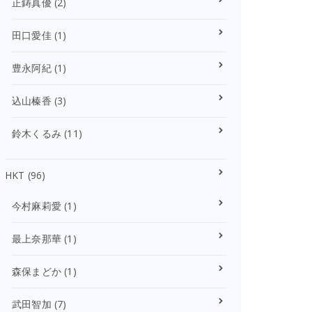
正鋳真優
(2)
田口愛佳
(1)
豊永阿紀
(1)
込山榛香
(3)
鈴木くるみ
(11)
HKT
(96)
今村麻莉愛
(1)
最上奈那華
(1)
森保まどか
(1)
武田智加
(7)