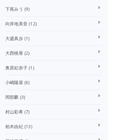
下尾みう
(9)
向井地美音
(12)
大盛真歩
(1)
大西桃香
(2)
奥原妃奈子
(1)
小嶋陽菜
(6)
岡部麟
(3)
村山彩希
(7)
柏木由紀
(13)