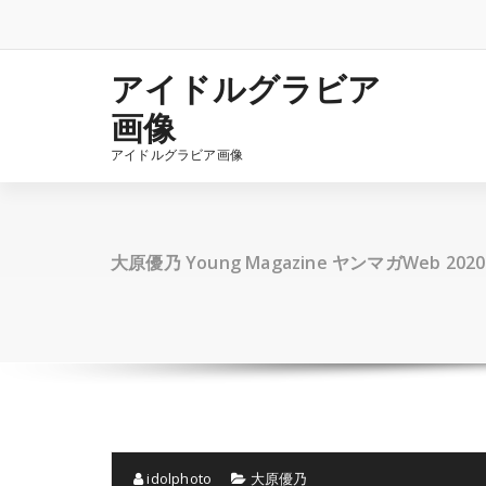
コ
ン
テ
ン
アイドルグラビア
ツ
画像
へ
ス
アイドルグラビア画像
キ
ッ
プ
大原優乃 Young Magazine ヤンマガWeb 2020.
idolphoto
大原優乃