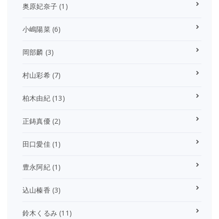
奥原妃奈子
(1)
小嶋陽菜
(6)
岡部麟
(3)
村山彩希
(7)
柏木由紀
(13)
正鋳真優
(2)
田口愛佳
(1)
豊永阿紀
(1)
込山榛香
(3)
鈴木くるみ
(11)