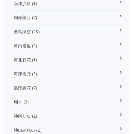
幸澤沙良
(1)
桐原美月
(7)
桑島海空
(28)
河内裕里
(2)
河北彩花
(1)
海津雪乃
(3)
熊澤風花
(7)
瑚々
(3)
神南りな
(2)
神山みれい
(2)