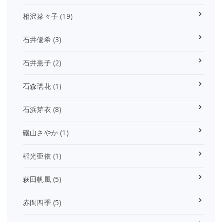
相沢菜々子
(19)
石井優希
(3)
石井薫子
(2)
石森璃花
(1)
石浜芽衣
(8)
磯山さやか
(1)
稲光亜依
(1)
萩田帆風
(5)
赤間四季
(5)