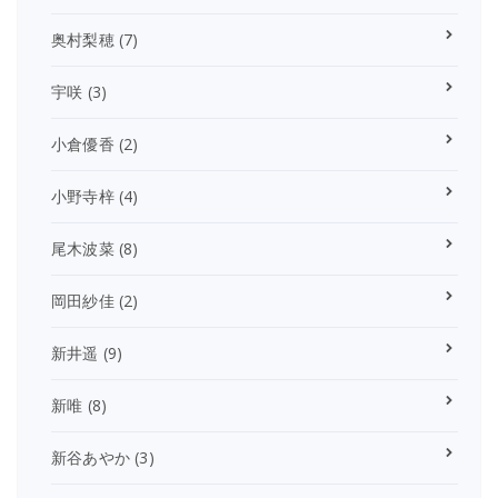
奥村梨穂
(7)
宇咲
(3)
小倉優香
(2)
小野寺梓
(4)
尾木波菜
(8)
岡田紗佳
(2)
新井遥
(9)
新唯
(8)
新谷あやか
(3)