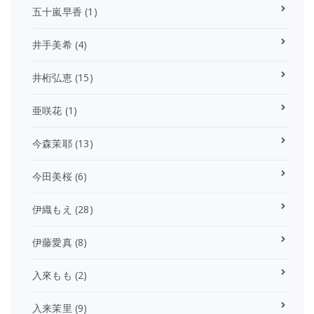
五十嵐早香
(1)
井手美希
(4)
井桁弘恵
(15)
亜咲花
(1)
今森茉耶
(13)
今田美桜
(6)
伊織もえ
(28)
伊藤愛真
(8)
入來もも
(2)
入来茉里
(9)