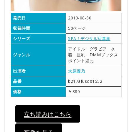
発売日
2019-08-30
収録時間
50ページ
シリーズ
SPA！デジタル写真集
アイドル グラビア 水
ジャンル
着 巨乳 DMMブックス
ポイント還元
出演者
大原優乃
品番
b217afuso01552
価格
￥880
立ち読みはこちら