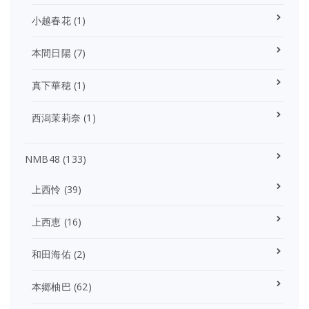
小越春花
(1)
本間日陽
(7)
真下華穂
(1)
西潟茉莉奈
(1)
NMB48
(133)
上西怜
(39)
上西恵
(16)
和田海佑
(2)
本郷柚巴
(62)