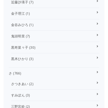
近藤沙瑛子
(7)
金子理江
(1)
金谷みひろ
(1)
鬼頭明里
(7)
黒嵜菜々子
(30)
黒木ひかり
(3)
さ
(766)
さつきあい
(2)
すみぽん
(3)
三野宮鈴
(2)