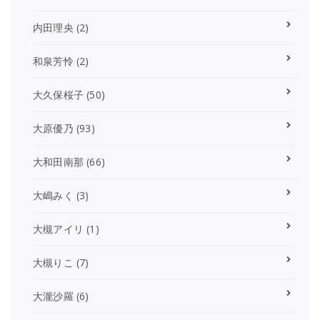
内田理央
(2)
和泉芳怜
(2)
大久保桜子
(50)
大原優乃
(93)
大和田南那
(66)
大嶋みく
(3)
大槻アイリ
(1)
大槻りこ
(7)
大瀧沙羅
(6)