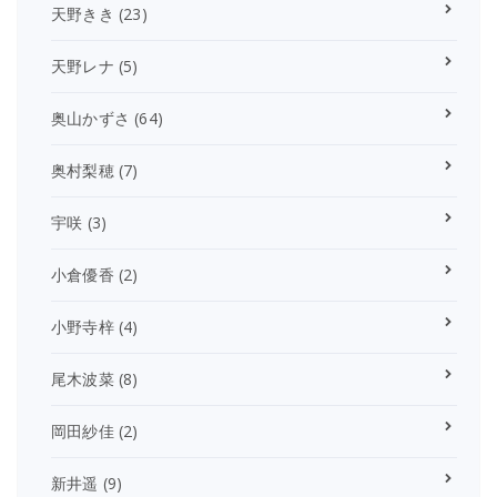
天野きき
(23)
天野レナ
(5)
奥山かずさ
(64)
奥村梨穂
(7)
宇咲
(3)
小倉優香
(2)
小野寺梓
(4)
尾木波菜
(8)
岡田紗佳
(2)
新井遥
(9)