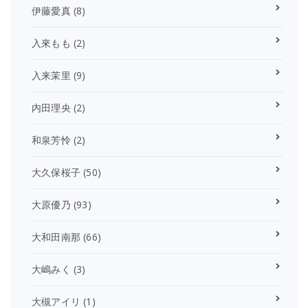
伊藤愛真
(8)
入來もも
(2)
入来茉里
(9)
内田理央
(2)
和泉芳怜
(2)
大久保桜子
(50)
大原優乃
(93)
大和田南那
(66)
大嶋みく
(3)
大槻アイリ
(1)