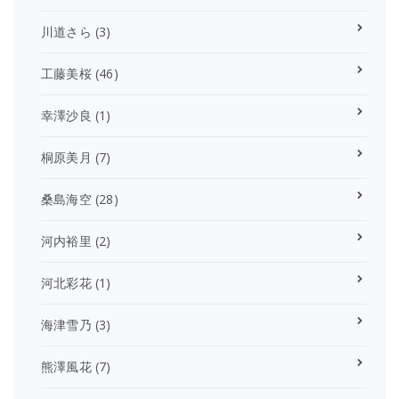
川道さら
(3)
工藤美桜
(46)
幸澤沙良
(1)
桐原美月
(7)
桑島海空
(28)
河内裕里
(2)
河北彩花
(1)
海津雪乃
(3)
熊澤風花
(7)