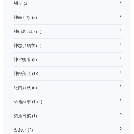
瑚々
(3)
神南りな
(2)
神山みれい
(2)
神志那結衣
(5)
神谷明采
(5)
神部美咲
(13)
紀内乃秋
(6)
菊地姫奈
(156)
菊池日菜
(1)
要あい
(2)