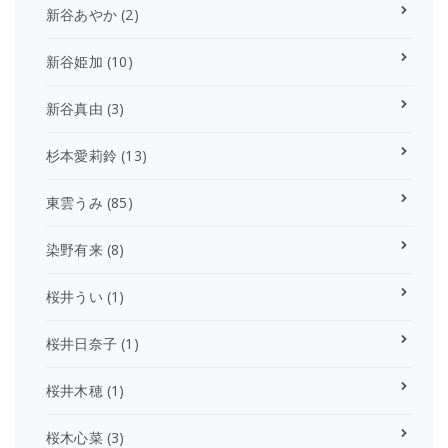
新谷あやか
(2)
新谷姫加
(10)
新谷真由
(3)
杉本愛莉鈴
(13)
東雲うみ
(85)
染野有来
(8)
桜井うい
(1)
桜井日奈子
(1)
桜井木穂
(1)
桜木心菜
(3)