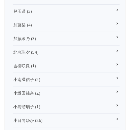
兒玉遥
(3)
加藤栞
(4)
加藤綾乃
(3)
北向珠夕
(54)
吉柳咲良
(1)
小南満佑子
(2)
小坂田純奈
(2)
小島瑠璃子
(1)
小日向ゆか
(26)