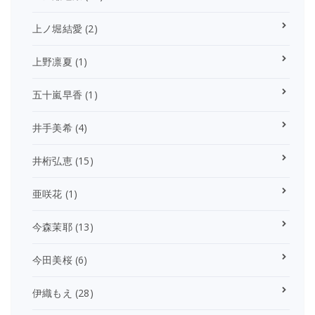
上ノ堀結愛
(2)
上野凛夏
(1)
五十嵐早香
(1)
井手美希
(4)
井桁弘恵
(15)
亜咲花
(1)
今森茉耶
(13)
今田美桜
(6)
伊織もえ
(28)