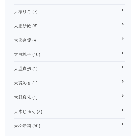
大槻りこ
(7)
大瀧沙羅
(6)
大熊杏優
(4)
大白桃子
(10)
大盛真歩
(1)
大貫彩香
(1)
大野真依
(1)
天木じゅん
(2)
天羽希純
(50)