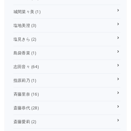
城間菜々美
(1)
塩地美澄
(3)
塩見きら
(2)
島袋香菜
(1)
志田音々
(64)
指原莉乃
(1)
斉藤里奈
(16)
斎藤恭代
(28)
斎藤愛莉
(2)