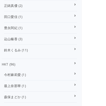
正鋳真優
(2)
田口愛佳
(1)
豊永阿紀
(1)
込山榛香
(3)
鈴木くるみ
(11)
HKT
(96)
今村麻莉愛
(1)
最上奈那華
(1)
森保まどか
(1)