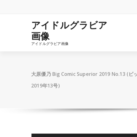
コ
ン
テ
ン
アイドルグラビア
ツ
画像
へ
ス
アイドルグラビア画像
キ
ッ
プ
大原優乃 Big Comic Superior 2019 No.
2019年13号)