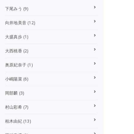
下尾みう
(9)
向井地美音
(12)
大盛真歩
(1)
大西桃香
(2)
奥原妃奈子
(1)
小嶋陽菜
(6)
岡部麟
(3)
村山彩希
(7)
柏木由紀
(13)