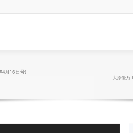
9年4月16日号)
大原優乃 F