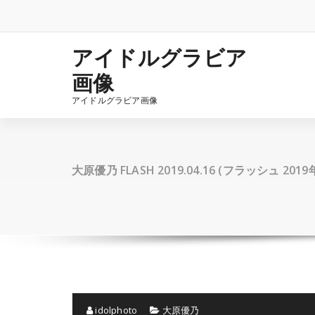
コ
ン
テ
ン
アイドルグラビア
ツ
画像
へ
ス
アイドルグラビア画像
キ
ッ
プ
大原優乃 FLASH 2019.04.16 (フラッシュ 201
idolphoto
大原優乃