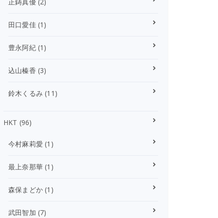
正鋳真優
(2)
田口愛佳
(1)
豊永阿紀
(1)
込山榛香
(3)
鈴木くるみ
(11)
HKT
(96)
今村麻莉愛
(1)
最上奈那華
(1)
森保まどか
(1)
武田智加
(7)