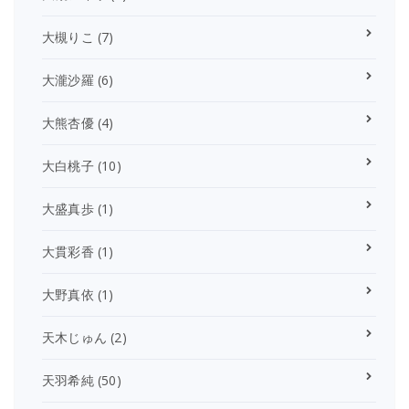
大槻りこ
(7)
大瀧沙羅
(6)
大熊杏優
(4)
大白桃子
(10)
大盛真歩
(1)
大貫彩香
(1)
大野真依
(1)
天木じゅん
(2)
天羽希純
(50)