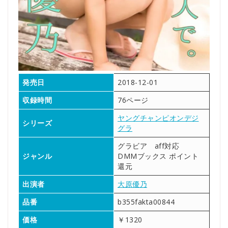
発売日
2018-12-01
収録時間
76ページ
ヤングチャンピオンデジ
シリーズ
グラ
グラビア aff対応
ジャンル
DMMブックス ポイント
還元
出演者
大原優乃
品番
b355fakta00844
価格
￥1320