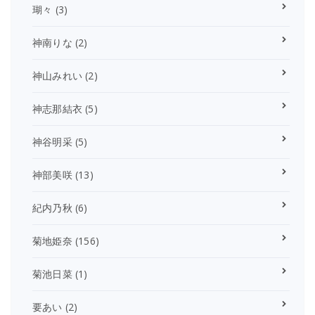
瑚々
(3)
神南りな
(2)
神山みれい
(2)
神志那結衣
(5)
神谷明采
(5)
神部美咲
(13)
紀内乃秋
(6)
菊地姫奈
(156)
菊池日菜
(1)
要あい
(2)