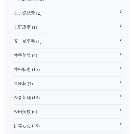
上ノ堀結愛
(2)
上野凛夏
(1)
五十嵐早香
(1)
井手美希
(4)
井桁弘恵
(15)
亜咲花
(1)
今森茉耶
(13)
今田美桜
(6)
伊織もえ
(28)