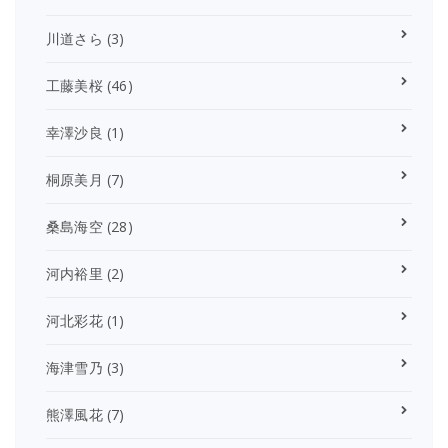
川道さら
(3)
工藤美桜
(46)
幸澤沙良
(1)
桐原美月
(7)
桑島海空
(28)
河内裕里
(2)
河北彩花
(1)
海津雪乃
(3)
熊澤風花
(7)