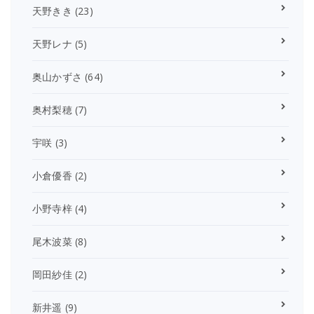
天野きき
(23)
天野レナ
(5)
奥山かずさ
(64)
奥村梨穂
(7)
宇咲
(3)
小倉優香
(2)
小野寺梓
(4)
尾木波菜
(8)
岡田紗佳
(2)
新井遥
(9)