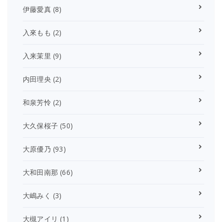
伊藤愛真
(8)
入來もも
(2)
入来茉里
(9)
内田理央
(2)
和泉芳怜
(2)
大久保桜子
(50)
大原優乃
(93)
大和田南那
(66)
大嶋みく
(3)
大槻アイリ
(1)