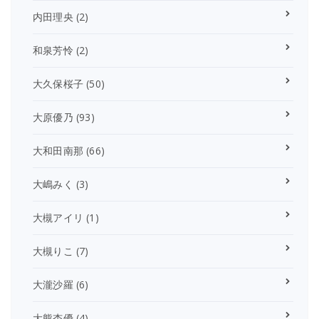
内田理央
(2)
和泉芳怜
(2)
大久保桜子
(50)
大原優乃
(93)
大和田南那
(66)
大嶋みく
(3)
大槻アイリ
(1)
大槻りこ
(7)
大瀧沙羅
(6)
大熊杏優
(4)