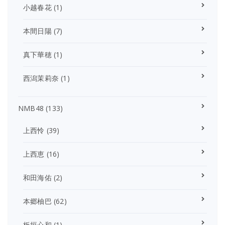
小越春花
(1)
本間日陽
(7)
真下華穂
(1)
西潟茉莉奈
(1)
NMB48
(133)
上西怜
(39)
上西恵
(16)
和田海佑
(2)
本郷柚巴
(62)
板垣心和
(1)