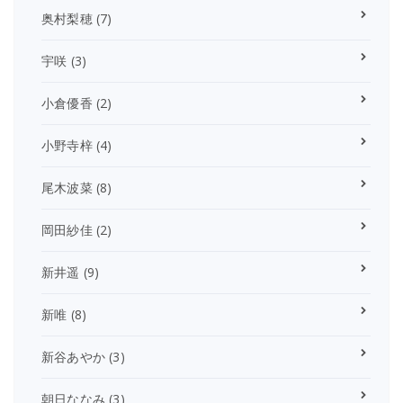
奥村梨穂
(7)
宇咲
(3)
小倉優香
(2)
小野寺梓
(4)
尾木波菜
(8)
岡田紗佳
(2)
新井遥
(9)
新唯
(8)
新谷あやか
(3)
朝日ななみ
(3)