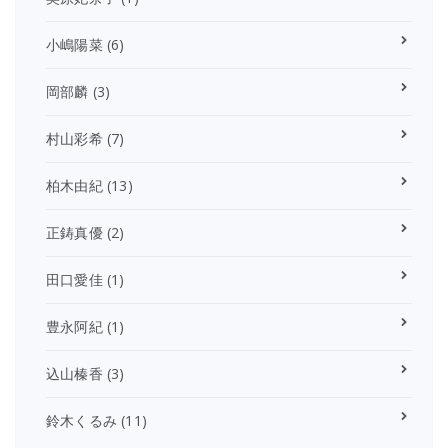
小嶋陽菜
(6)
岡部麟
(3)
村山彩希
(7)
柏木由紀
(13)
正鋳真優
(2)
田口愛佳
(1)
豊永阿紀
(1)
込山榛香
(3)
鈴木くるみ
(11)