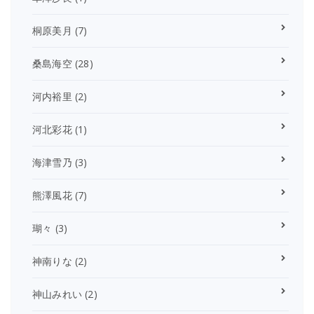
桐原美月
(7)
桑島海空
(28)
河内裕里
(2)
河北彩花
(1)
海津雪乃
(3)
熊澤風花
(7)
瑚々
(3)
神南りな
(2)
神山みれい
(2)