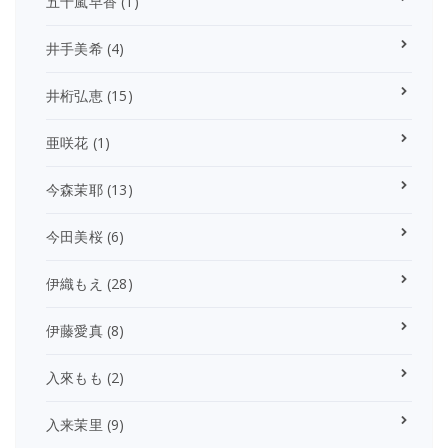
五十嵐早香
(1)
井手美希
(4)
井桁弘恵
(15)
亜咲花
(1)
今森茉耶
(13)
今田美桜
(6)
伊織もえ
(28)
伊藤愛真
(8)
入來もも
(2)
入来茉里
(9)